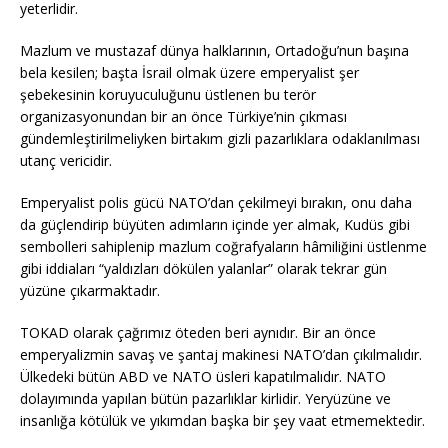
yeterlidir.
Mazlum ve mustazaf dünya halklarının, Ortadoğu’nun başına
bela kesilen; başta İsrail olmak üzere emperyalist şer
şebekesinin koruyuculuğunu üstlenen bu terör
organizasyonundan bir an önce Türkiye’nin çıkması
gündemleştirilmeliyken birtakım gizli pazarlıklara odaklanılması
utanç vericidir.
Emperyalist polis gücü NATO’dan çekilmeyi bırakın, onu daha
da güçlendirip büyüten adımların içinde yer almak, Kudüs gibi
sembolleri sahiplenip mazlum coğrafyaların hâmiliğini üstlenme
gibi iddiaları “yaldızları dökülen yalanlar” olarak tekrar gün
yüzüne çıkarmaktadır.
TOKAD olarak çağrımız öteden beri aynıdır. Bir an önce
emperyalizmin savaş ve şantaj makinesi NATO’dan çıkılmalıdır.
Ülkedeki bütün ABD ve NATO üsleri kapatılmalıdır. NATO
dolayımında yapılan bütün pazarlıklar kirlidir. Yeryüzüne ve
insanlığa kötülük ve yıkımdan başka bir şey vaat etmemektedir.