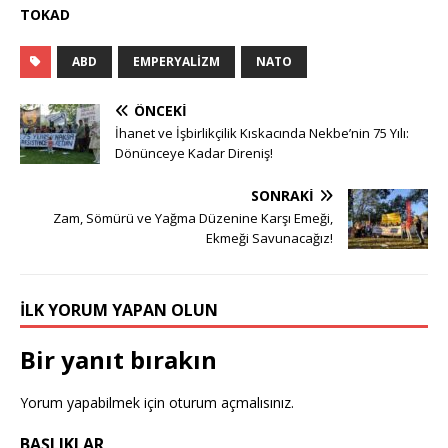
TOKAD
ABD
EMPERYALIZM
NATO
ÖNCEKI
İhanet ve İşbirlikçilik Kıskacında Nekbe’nin 75 Yılı:
Dönünceye Kadar Direniş!
SONRAKI
Zam, Sömürü ve Yağma Düzenine Karşı Emeği,
Ekmeği Savunacağız!
İLK YORUM YAPAN OLUN
Bir yanıt bırakın
Yorum yapabilmek için
oturum açmalısınız
.
BAŞLIKLAR