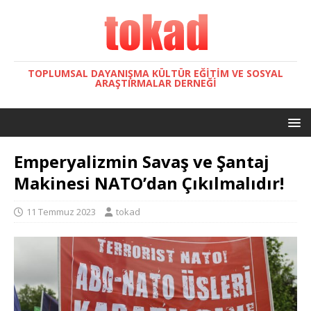
TOPLUMSAL DAYANIŞMA KÜLTÜR EĞITIM VE SOSYAL
ARAŞTIRMALAR DERNEĞI
Emperyalizmin Savaş ve Şantaj
Makinesi NATO’dan Çıkılmalıdır!
11 Temmuz 2023
tokad