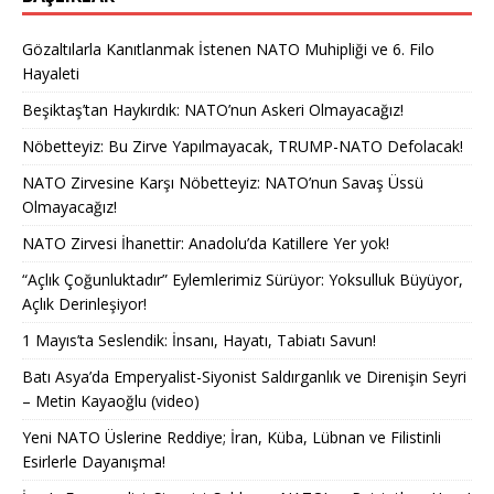
Gözaltılarla Kanıtlanmak İstenen NATO Muhipliği ve 6. Filo
Hayaleti
Beşiktaş’tan Haykırdık: NATO’nun Askeri Olmayacağız!
Nöbetteyiz: Bu Zirve Yapılmayacak, TRUMP-NATO Defolacak!
NATO Zirvesine Karşı Nöbetteyiz: NATO’nun Savaş Üssü
Olmayacağız!
NATO Zirvesi İhanettir: Anadolu’da Katillere Yer yok!
“Açlık Çoğunluktadır” Eylemlerimiz Sürüyor: Yoksulluk Büyüyor,
Açlık Derinleşiyor!
1 Mayıs’ta Seslendik: İnsanı, Hayatı, Tabiatı Savun!
Batı Asya’da Emperyalist-Siyonist Saldırganlık ve Direnişin Seyri
– Metin Kayaoğlu (video)
Yeni NATO Üslerine Reddiye; İran, Küba, Lübnan ve Filistinli
Esirlerle Dayanışma!