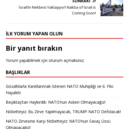
SONRAKI
İsrail’in Nekbesi Yaklaşıyor! Nakba of Israil is
Coming Soon!
İLK YORUM YAPAN OLUN
Bir yanıt bırakın
Yorum yapabilmek için
oturum açmalısınız
.
BAŞLIKLAR
Gözaltılarla Kanıtlanmak İstenen NATO Muhipliği ve 6. Filo
Hayaleti
Beşiktaş’tan Haykırdık: NATO’nun Askeri Olmayacağız!
Nöbetteyiz: Bu Zirve Yapılmayacak, TRUMP-NATO Defolacak!
NATO Zirvesine Karşı Nöbetteyiz: NATO’nun Savaş Üssü
Olmayacağız!