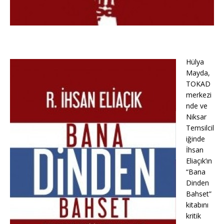
Hülya
Mayda,
TOKAD
merkezi
nde ve
Niksar
Temsilcil
iğinde
İhsan
Eliaçık’ın
“Bana
Dinden
Bahset”
kitabını
kritik