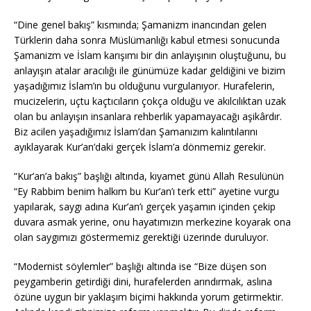
“Dine genel bakış” kısmında; Şamanizm inancından gelen
Türklerin daha sonra Müslümanlığı kabul etmesi sonucunda
Şamanizm ve İslam karışımı bir din anlayışının oluştuğunu, bu
anlayışın atalar aracılığı ile günümüze kadar geldiğini ve bizim
yaşadığımız İslam’ın bu olduğunu vurgulanıyor. Hurafelerin,
mucizelerin, uçtu kaçtıcıların çokça olduğu ve akılcılıktan uzak
olan bu anlayışın insanlara rehberlik yapamayacağı aşikârdır.
Biz acilen yaşadığımız İslam’dan Şamanızım kalıntılarını
ayıklayarak Kur’an’daki gerçek İslam’a dönmemiz gerekir.
“Kur’an’a bakış” başlığı altında, kıyamet günü Allah Resulünün
“Ey Rabbim benim halkım bu Kur’an’ı terk etti” ayetine vurgu
yapılarak, saygı adına Kur’an’ı gerçek yaşamın içinden çekip
duvara asmak yerine, onu hayatımızın merkezine koyarak ona
olan saygımızı göstermemiz gerektiği üzerinde duruluyor.
“Modernist söylemler” başlığı altında ise “Bize düşen son
peygamberin getirdiği dini, hurafelerden arındırmak, aslına
özüne uygun bir yaklaşım biçimi hakkında yorum getirmektir.