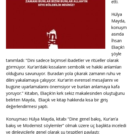
etti.
Hülya
Mayda,
konuşm
asında
İhsan
Eliaçık’ı
şöyle
tanımladı: “Dini sadece biçimsel ibadetler ve ritüeller olarak
görmüyor. Kur’an’daki kıssaların sembolik ve hakiki anlamları
olduğunu savunuyor. Buradan yola çıkarak zamanın ruhu ve
dilini yakalamaya çalışıyor. Kur’an’ın evrensel mesajlarını ve
bugüne uyarlamalarını önemsiyor ve bunları anlamaya kafa
yoruyor.” Kitabın, Eliaçık’ın kırk sekiz makalesinden oluştuğunu
belirten Mayda, Eliaçık ve kitap hakkında kısa bir giriş
değerlendirmesi yaptı.
Konuşmacı Hülya Mayda, kitabı “Dine genel bakış, Kur’an’a
bakış ve Modernist söylemler” olmak üzere üç başlıkta inceledi
ve dinleyicilerle genel olarak şu tespitleri paylaştı: