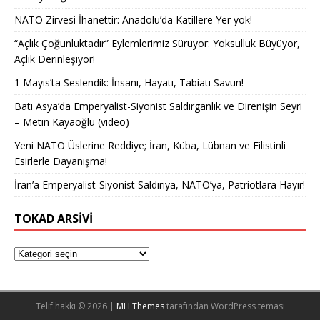
NATO Zirvesi İhanettir: Anadolu’da Katillere Yer yok!
“Açlık Çoğunluktadır” Eylemlerimiz Sürüyor: Yoksulluk Büyüyor,
Açlık Derinleşiyor!
1 Mayıs’ta Seslendik: İnsanı, Hayatı, Tabiatı Savun!
Batı Asya’da Emperyalist-Siyonist Saldırganlık ve Direnişin Seyri
– Metin Kayaoğlu (video)
Yeni NATO Üslerine Reddiye; İran, Küba, Lübnan ve Filistinli
Esirlerle Dayanışma!
İran’a Emperyalist-Siyonist Saldırıya, NATO’ya, Patriotlara Hayır!
TOKAD ARSIVI
Telif hakkı © 2026 |
MH Themes
tarafından WordPress teması