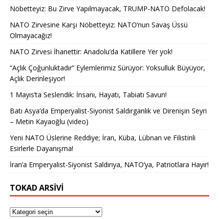
Nöbetteyiz: Bu Zirve Yapılmayacak, TRUMP-NATO Defolacak!
NATO Zirvesine Karşı Nöbetteyiz: NATO’nun Savaş Üssü
Olmayacağız!
NATO Zirvesi İhanettir: Anadolu’da Katillere Yer yok!
“Açlık Çoğunluktadır” Eylemlerimiz Sürüyor: Yoksulluk Büyüyor,
Açlık Derinleşiyor!
1 Mayıs’ta Seslendik: İnsanı, Hayatı, Tabiatı Savun!
Batı Asya’da Emperyalist-Siyonist Saldırganlık ve Direnişin Seyri
– Metin Kayaoğlu (video)
Yeni NATO Üslerine Reddiye; İran, Küba, Lübnan ve Filistinli
Esirlerle Dayanışma!
İran’a Emperyalist-Siyonist Saldırıya, NATO’ya, Patriotlara Hayır!
TOKAD ARSIVI