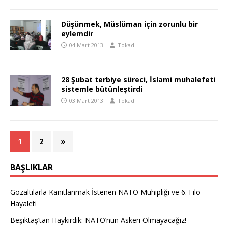
Düşünmek, Müslüman için zorunlu bir
eylemdir
04 Mart 2013
Tokad
28 Şubat terbiye süreci, İslami muhalefeti
sistemle bütünleştirdi
03 Mart 2013
Tokad
1
2
»
BAŞLIKLAR
Gözaltılarla Kanıtlanmak İstenen NATO Muhipliği ve 6. Filo
Hayaleti
Beşiktaş’tan Haykırdık: NATO’nun Askeri Olmayacağız!