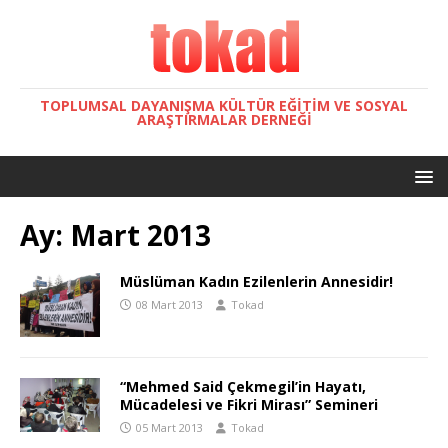
TOPLUMSAL DAYANIŞMA KÜLTÜR EĞITIM VE SOSYAL
ARAŞTIRMALAR DERNEĞI
Ay:
Mart 2013
Müslüman Kadın Ezilenlerin Annesidir!
08 Mart 2013
Tokad
“Mehmed Said Çekmegil’in Hayatı,
Mücadelesi ve Fikri Mirası” Semineri
05 Mart 2013
Tokad