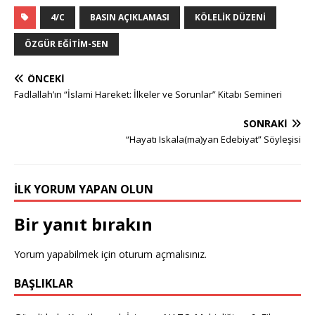
4/C
BASIN AÇIKLAMASI
KÖLELIK DÜZENI
ÖZGÜR EĞITIM-SEN
ÖNCEKI
Fadlallah’ın “İslami Hareket: İlkeler ve Sorunlar” Kitabı Semineri
SONRAKI
“Hayatı Iskala(ma)yan Edebiyat” Söyleşisi
İLK YORUM YAPAN OLUN
Bir yanıt bırakın
Yorum yapabilmek için
oturum açmalısınız
.
BAŞLIKLAR