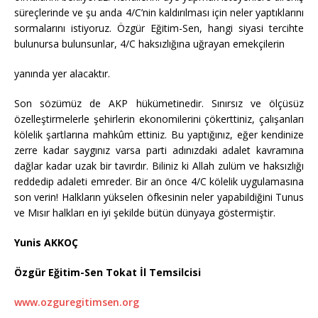
süreçlerinde ve şu anda 4/C’nin kaldırılması için neler yaptıklarını
sormalarını istiyoruz. Özgür Eğitim-Sen, hangi siyasi tercihte
bulunursa bulunsunlar, 4/C haksızlığına uğrayan emekçilerin
yanında yer alacaktır.
Son sözümüz de AKP hükümetinedir. Sınırsız ve ölçüsüz
özelleştirmelerle şehirlerin ekonomilerini çökerttiniz, çalışanları
kölelik şartlarına mahkûm ettiniz. Bu yaptığınız, eğer kendinize
zerre kadar saygınız varsa parti adınızdaki adalet kavramına
dağlar kadar uzak bir tavırdır. Biliniz ki Allah zulüm ve haksızlığı
reddedip adaleti emreder. Bir an önce 4/C kölelik uygulamasına
son verin! Halkların yükselen öfkesinin neler yapabildiğini Tunus
ve Mısır halkları en iyi şekilde bütün dünyaya göstermiştir.
Yunis AKKOÇ
Özgür Eğitim-Sen Tokat İl Temsilcisi
www.ozguregitimsen.org