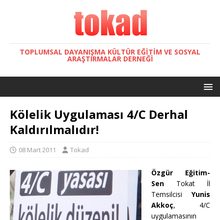
TOPLUMSAL DAYANIŞMA KÜLTÜR EĞITIM VE SOSYAL
ARAŞTIRMALAR DERNEĞI
Kölelik Uygulaması 4/C Derhal
Kaldırılmalıdır!
08 Mart 2011
Tokad
Özgür Eğitim-
Sen
Tokat İl
Temsilcisi
Yunis
Akkoç
, 4/C
uygulamasının