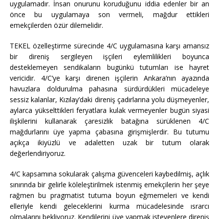
uygulamadır. İnsan onurunu koruduğunu iddia edenler bir an
önce bu uygulamaya son vermeli, mağdur ettikleri
emekçilerden özür dilemelidir.
TEKEL özelleştirme sürecinde 4/C uygulamasına karşı amansız
bir direniş sergileyen işçileri eylemlilikleri boyunca
desteklemeyen sendikaların bugünkü tutumları ise hayret
vericidir. 4/C’ye karşı direnen işçilerin Ankara’nın ayazında
havuzlara doldurulma pahasına sürdürdükleri mücadeleye
sessiz kalanlar, Kızılay’daki direniş çadırlarına yolu düşmeyenler,
aylarca yükselttikleri feryatlara kulak vermeyenler bugün siyasi
ilişkilerini kullanarak çaresizlik batağına sürüklenen 4/C
mağdurlarını üye yapma çabasına girişmişlerdir. Bu tutumu
açıkça ikiyüzlü ve adaletten uzak bir tutum olarak
değerlendiriyoruz.
4/C kapsamına sokularak çalışma güvenceleri kaybedilmiş, açlık
sınırında bir gelirle köleleştirilmek istenmiş emekçilerin her şeye
rağmen bu pragmatist tutuma boyun eğmemeleri ve kendi
elleriyle kendi geleceklerini kurma mücadelesinde ısrarcı
olmalarını bekliyoruz. Kendilerini üye yapmak isteyenlere direniş