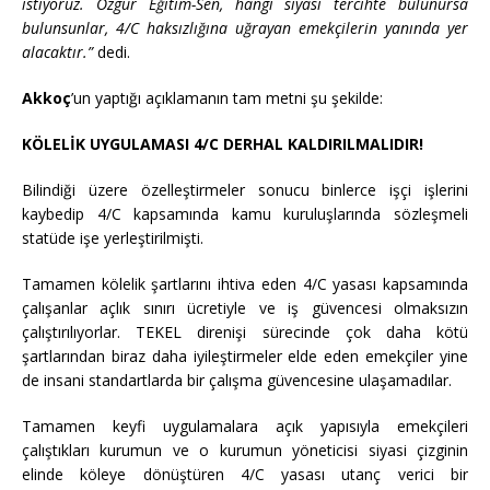
istiyoruz. Özgür Eğitim-Sen, hangi siyasi tercihte bulunursa
bulunsunlar, 4/C haksızlığına uğrayan emekçilerin yanında yer
alacaktır.”
dedi.
Akkoç
’un yaptığı açıklamanın tam metni şu şekilde:
KÖLELİK UYGULAMASI 4/C DERHAL KALDIRILMALIDIR!
Bilindiği üzere özelleştirmeler sonucu binlerce işçi işlerini
kaybedip 4/C kapsamında kamu kuruluşlarında sözleşmeli
statüde işe yerleştirilmişti.
Tamamen kölelik şartlarını ihtiva eden 4/C yasası kapsamında
çalışanlar açlık sınırı ücretiyle ve iş güvencesi olmaksızın
çalıştırılıyorlar. TEKEL direnişi sürecinde çok daha kötü
şartlarından biraz daha iyileştirmeler elde eden emekçiler yine
de insani standartlarda bir çalışma güvencesine ulaşamadılar.
Tamamen keyfi uygulamalara açık yapısıyla emekçileri
çalıştıkları kurumun ve o kurumun yöneticisi siyasi çizginin
elinde köleye dönüştüren 4/C yasası utanç verici bir