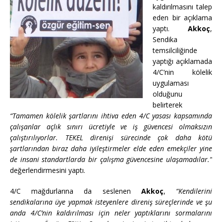
kaldırılmasını talep
eden bir açıklama
yaptı.
Akkoç
,
Sendika
temsilciliğinde
yaptığı açıklamada
4/C’nin kölelik
uygulaması
olduğunu
belirterek
“Tamamen kölelik şartlarını ihtiva eden 4/C yasası kapsamında
çalışanlar açlık sınırı ücretiyle ve iş güvencesi olmaksızın
çalıştırılıyorlar. TEKEL direnişi sürecinde çok daha kötü
şartlarından biraz daha iyileştirmeler elde eden emekçiler yine
de insani standartlarda bir çalışma güvencesine ulaşamadılar.”
değerlendirmesini yaptı.
4/C mağdurlarına da seslenen
Akkoç
,
“Kendilerini
sendikalarına üye yapmak isteyenlere direniş süreçlerinde ve şu
anda 4/C’nin kaldırılması için neler yaptıklarını sormalarını