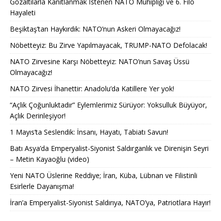
Gözaltılarla Kanıtlanmak İstenen NATO Muhipliği ve 6. Filo
Hayaleti
Beşiktaş’tan Haykırdık: NATO’nun Askeri Olmayacağız!
Nöbetteyiz: Bu Zirve Yapılmayacak, TRUMP-NATO Defolacak!
NATO Zirvesine Karşı Nöbetteyiz: NATO’nun Savaş Üssü
Olmayacağız!
NATO Zirvesi İhanettir: Anadolu’da Katillere Yer yok!
“Açlık Çoğunluktadır” Eylemlerimiz Sürüyor: Yoksulluk Büyüyor,
Açlık Derinleşiyor!
1 Mayıs’ta Seslendik: İnsanı, Hayatı, Tabiatı Savun!
Batı Asya’da Emperyalist-Siyonist Saldırganlık ve Direnişin Seyri
– Metin Kayaoğlu (video)
Yeni NATO Üslerine Reddiye; İran, Küba, Lübnan ve Filistinli
Esirlerle Dayanışma!
İran’a Emperyalist-Siyonist Saldırıya, NATO’ya, Patriotlara Hayır!