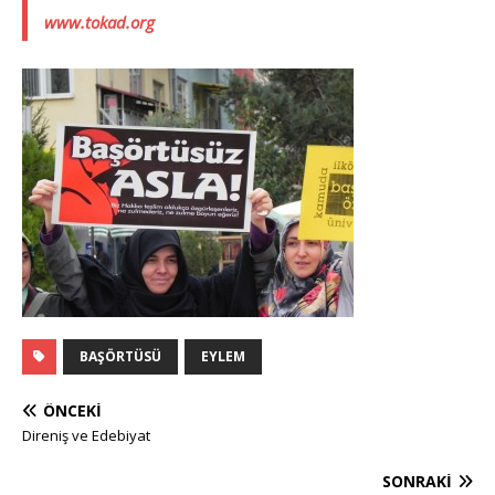
www.tokad.org
BAŞÖRTÜSÜ
EYLEM
ÖNCEKI
Direniş ve Edebiyat
SONRAKI