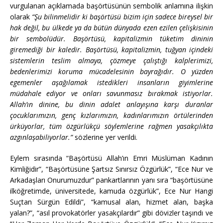
vurgulanan açıklamada başörtüsünün sembolik anlamına ilişkin
olarak
“Şu bilinmelidir ki başörtüsü bizim için sadece bireysel bir
hak değil, bu ülkede ya da bütün dünyada ezen ezilen çelişkisinin
bir sembolüdür. Başörtüsü, kapitalizmin tüketim dininin
giremediği bir kaledir. Başörtüsü, kapitalizmin, tuğyan içindeki
sistemlerin teslim almaya, çözmeye çalıştığı kalplerimizi,
bedenlerimizi koruma mücadelesinin bayrağıdır. O yüzden
egemenler aşağılamak istedikleri insanların giyimlerine
müdahale ediyor ve onları savunmasız bırakmak istiyorlar.
Allah’ın dinine, bu dinin adalet anlayışına karşı duranlar
çocuklarımızın, genç kızlarımızın, kadınlarımızın örtülerinden
ürküyorlar, tüm özgürlükçü söylemlerine rağmen yasakçılıkta
azgınlaşabiliyorlar.”
sözlerine yer verildi.
Eylem sırasında “Başörtüsü Allah’ın Emri Müslüman Kadının
Kimliğidir”, “Başörtüsüne Şartsız Sınırsız Özgürlük”, “Ece Nur ve
Arkadaşları Onurumuzdur” pankartlarının yanı sıra “başörtüsüne
ilköğretimde, üniversitede, kamuda özgürlük”, Ece Nur Hangi
Suçtan Sürgün Edildi”, “kamusal alan, hizmet alan, başka
yalan?”, “asıl provokatörler yasakçılardır” gibi dövizler taşındı ve