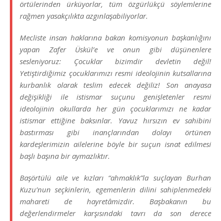
örtülerinden ürküyorlar, tüm özgürlükçü söylemlerine
rağmen yasakçılıkta azgınlaşabiliyorlar.
Mecliste insan haklarına bakan komisyonun başkanlığını
yapan Zafer Üskül’e ve onun gibi düşünenlere
sesleniyoruz: Çocuklar bizimdir devletin değil!
Yetiştirdiğimiz çocuklarımızı resmi ideolojinin kutsallarına
kurbanlık olarak teslim edecek değiliz! Son anayasa
değişikliği ile istismar suçunu genişletenler resmi
ideolojinin okullarda her gün çocuklarımızı ne kadar
istismar ettiğine baksınlar. Yavuz hırsızın ev sahibini
bastırması gibi inançlarından dolayı örtünen
kardeşlerimizin ailelerine böyle bir suçun isnat edilmesi
başlı başına bir aymazlıktır.
Başörtülü aile ve kızları “ahmaklık”la suçlayan Burhan
Kuzu’nun seçkinlerin, egemenlerin dilini sahiplenmedeki
mahareti de hayretâmizdir. Başbakanın bu
değerlendirmeler karşısındaki tavrı da son derece