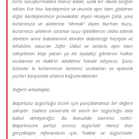
türlü soruşturmalara maruz kalan, uzak bir okula sürgün
edilen Ece Nur kardeşimize ve onunla aynı tavrı gösteren
diğer kardeşlerimize provakatör diyen Hüseyin Çelik, yine
kızlarımıza ve ailelerine “ahmak” diyen Burhan Kuzu,
kızlarımızı ailelerin istismar suçu işlediklerini iddia ederek
devletin anne babalarının elinden alabileceği hezeyan ve
tehdidini savuran Zafer Üskül ve onlarla aynı tavrı
sahiplenen köşe yazarı ya da siyasetçi gibilerini halkın
vicdanına ve Hakk’ın adaletine havale ediyoruz. Şunu
bilsinler ki kızlarımızın tertemiz vicdanları ve aydınlık
yüzleri karşısında utanca boğulacaklardır.
Değerli arkadaşlar,
Başörtüsü özgürlüğü bizim için parçalanamaz bir değere
sahiptir. Sadece üniversite ile sınırlı bir özgürlüğü asla
kabul etmeyeceğiz. Bu konudaki tavrımız nettir:
Başörtüsüne şartsız sınırsız özgürlük! Henüz dün
gerçekleşen referandum için “haklar ve özgürlükler