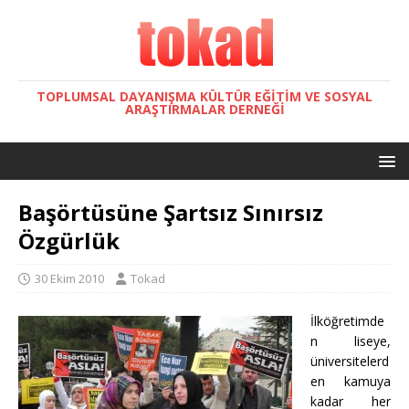
TOPLUMSAL DAYANIŞMA KÜLTÜR EĞITIM VE SOSYAL
ARAŞTIRMALAR DERNEĞI
Başörtüsüne Şartsız Sınırsız
Özgürlük
30 Ekim 2010
Tokad
İlköğretimde
n liseye,
üniversitelerd
en kamuya
kadar her