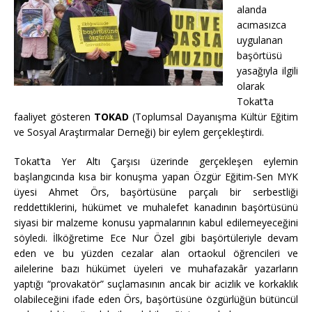
alanda
acımasızca
uygulanan
başörtüsü
yasağıyla ilgili
olarak
Tokat’ta
faaliyet gösteren
TOKAD
(Toplumsal Dayanışma Kültür Eğitim
ve Sosyal Araştırmalar Derneği) bir eylem gerçekleştirdi.
Tokat’ta Yer Altı Çarşısı üzerinde gerçekleşen eylemin
başlangıcında kısa bir konuşma yapan Özgür Eğitim-Sen MYK
üyesi Ahmet Örs, başörtüsüne parçalı bir serbestliği
reddettiklerini, hükümet ve muhalefet kanadının başörtüsünü
siyasi bir malzeme konusu yapmalarının kabul edilemeyeceğini
söyledi. İlköğretime Ece Nur Özel gibi başörtüleriyle devam
eden ve bu yüzden cezalar alan ortaokul öğrencileri ve
ailelerine bazı hükümet üyeleri ve muhafazakâr yazarların
yaptığı “provakatör” suçlamasının ancak bir acizlik ve korkaklık
olabileceğini ifade eden Örs, başörtüsüne özgürlüğün bütüncül