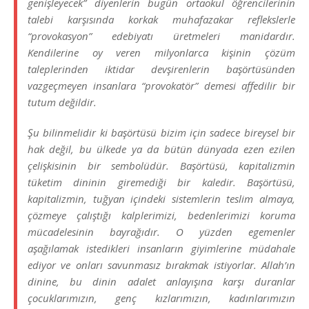
genişleyecek” diyenlerin bugün ortaokul öğrencilerinin
talebi karşısında korkak muhafazakar reflekslerle
“provokasyon” edebiyatı üretmeleri manidardır.
Kendilerine oy veren milyonlarca kişinin çözüm
taleplerinden iktidar devşirenlerin başörtüsünden
vazgeçmeyen insanlara “provokatör” demesi affedilir bir
tutum değildir.
Şu bilinmelidir ki başörtüsü bizim için sadece bireysel bir
hak değil, bu ülkede ya da bütün dünyada ezen ezilen
çelişkisinin bir sembolüdür. Başörtüsü, kapitalizmin
tüketim dininin giremediği bir kaledir. Başörtüsü,
kapitalizmin, tuğyan içindeki sistemlerin teslim almaya,
çözmeye çalıştığı kalplerimizi, bedenlerimizi koruma
mücadelesinin bayrağıdır. O yüzden egemenler
aşağılamak istedikleri insanların giyimlerine müdahale
ediyor ve onları savunmasız bırakmak istiyorlar. Allah’ın
dinine, bu dinin adalet anlayışına karşı duranlar
çocuklarımızın, genç kızlarımızın, kadınlarımızın