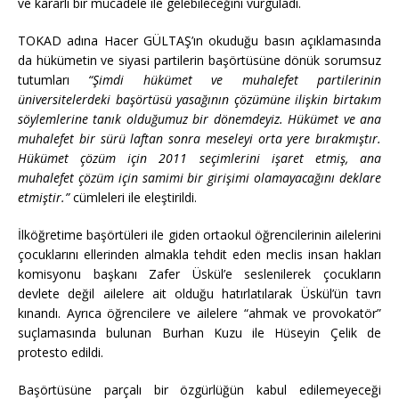
ve kararlı bir mücadele ile gelebileceğini vurguladı.
TOKAD adına Hacer GÜLTAŞ’ın okuduğu basın açıklamasında
da hükümetin ve siyasi partilerin başörtüsüne dönük sorumsuz
tutumları
“Şimdi hükümet ve muhalefet partilerinin
üniversitelerdeki başörtüsü yasağının çözümüne ilişkin birtakım
söylemlerine tanık olduğumuz bir dönemdeyiz. Hükümet ve ana
muhalefet bir sürü laftan sonra meseleyi orta yere bırakmıştır.
Hükümet çözüm için 2011 seçimlerini işaret etmiş, ana
muhalefet çözüm için samimi bir girişimi olamayacağını deklare
etmiştir.”
cümleleri ile eleştirildi.
İlköğretime başörtüleri ile giden ortaokul öğrencilerinin ailelerini
çocuklarını ellerinden almakla tehdit eden meclis insan hakları
komisyonu başkanı Zafer Üskül’e seslenilerek çocukların
devlete değil ailelere ait olduğu hatırlatılarak Üskül’ün tavrı
kınandı. Ayrıca öğrencilere ve ailelere “ahmak ve provokatör”
suçlamasında bulunan Burhan Kuzu ile Hüseyin Çelik de
protesto edildi.
Başörtüsüne parçalı bir özgürlüğün kabul edilemeyeceği