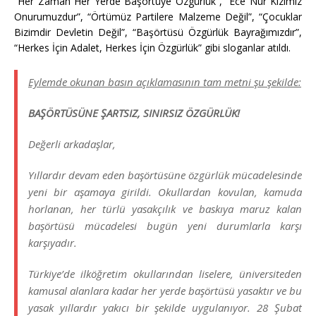
“Her Zaman Her Yerde Başörtüye Özgürlük”, “Ece Nur Kızımız
Onurumuzdur”, “Örtümüz Partilere Malzeme Değil”, “Çocuklar
Bizimdir Devletin Değil”, “Başörtüsü Özgürlük Bayrağımızdır”,
“Herkes İçin Adalet, Herkes İçin Özgürlük” gibi sloganlar atıldı.
Eylemde okunan basın açıklamasının tam metni şu şekilde:
BAŞÖRTÜSÜNE ŞARTSIZ, SINIRSIZ ÖZGÜRLÜK!
Değerli arkadaşlar,
Yıllardır devam eden başörtüsüne özgürlük mücadelesinde
yeni bir aşamaya girildi. Okullardan kovulan, kamuda
horlanan, her türlü yasakçılık ve baskıya maruz kalan
başörtüsü mücadelesi bugün yeni durumlarla karşı
karşıyadır.
Türkiye’de ilköğretim okullarından liselere, üniversiteden
kamusal alanlara kadar her yerde başörtüsü yasaktır ve bu
yasak yıllardır yakıcı bir şekilde uygulanıyor. 28 Şubat