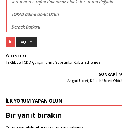
sorunların etrafını dolanmak ahlaki bir tutum değildir.
TOKAD adına Umut Uzun
Dernek Başkanı
AÇILIM
ÖNCEKI
TEKEL ve TCDD Çalışanlarına Yapılanlar Kabul Edilemez
SONRAKI
Asgari Ücret, Kölelik Ücreti Oldu!
İLK YORUM YAPAN OLUN
Bir yanıt bırakın
Yorum yapabilmek için
oturum açmalısınız
.