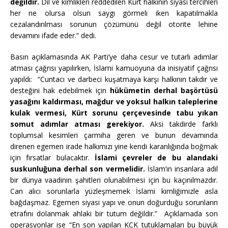
değildir.
Dil ve kimlikleri reddedilen Kürt halkının siyasi tercihleri
her ne olursa olsun saygı görmeli iken kapatılmakla
cezalandırılması sorunun çözümünü değil otorite lehine
devamını ifade eder.” dedi.
Basın açıklamasında AK Parti’ye daha cesur ve tutarlı adımlar
atması çağrısı yapılırken, İslami kamuoyuna da inisiyatif çağrısı
yapıldı: “Cuntacı ve darbeci kuşatmaya karşı halkının takdir ve
desteğini hak edebilmek için
hükümetin derhal başörtüsü
yasağını kaldırması, mağdur ve yoksul halkın taleplerine
kulak vermesi, Kürt sorunu çerçevesinde tabu yıkan
somut adımlar atması gerekiyor.
Aksi takdirde farklı
toplumsal kesimleri çarmıha geren ve bunun devamında
direnen egemen irade halkımızı yine kendi karanlığında boğmak
için fırsatlar bulacaktır.
İslami çevreler de bu alandaki
suskunluğuna derhal son vermelidir.
İslam’ın insanlara adil
bir dünya vaadinin şahitleri olunabilmesi için bu kaçınılmazdır.
Can alıcı sorunlarla yüzleşmemek İslami kimliğimizle asla
bağdaşmaz. Egemen siyasi yapı ve onun doğurduğu sorunların
etrafını dolanmak ahlaki bir tutum değildir.” Açıklamada son
operasyonlar ise “En son yapılan KCK tutuklamaları bu büyük