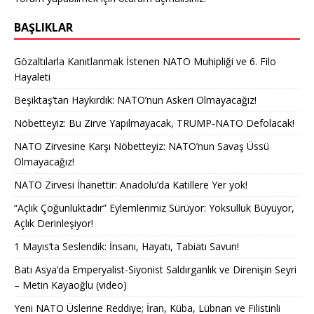
BAŞLIKLAR
Gözaltılarla Kanıtlanmak İstenen NATO Muhipliği ve 6. Filo
Hayaleti
Beşiktaş’tan Haykırdık: NATO’nun Askeri Olmayacağız!
Nöbetteyiz: Bu Zirve Yapılmayacak, TRUMP-NATO Defolacak!
NATO Zirvesine Karşı Nöbetteyiz: NATO’nun Savaş Üssü
Olmayacağız!
NATO Zirvesi İhanettir: Anadolu’da Katillere Yer yok!
“Açlık Çoğunluktadır” Eylemlerimiz Sürüyor: Yoksulluk Büyüyor,
Açlık Derinleşiyor!
1 Mayıs’ta Seslendik: İnsanı, Hayatı, Tabiatı Savun!
Batı Asya’da Emperyalist-Siyonist Saldırganlık ve Direnişin Seyri
– Metin Kayaoğlu (video)
Yeni NATO Üslerine Reddiye; İran, Küba, Lübnan ve Filistinli