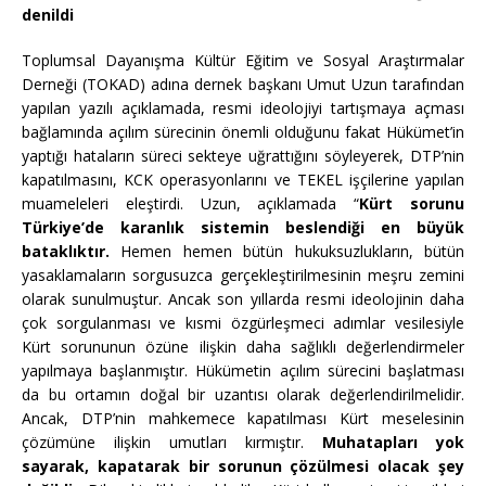
denildi
Toplumsal Dayanışma Kültür Eğitim ve Sosyal Araştırmalar
Derneği (TOKAD) adına dernek başkanı Umut Uzun tarafından
yapılan yazılı açıklamada, resmi ideolojiyi tartışmaya açması
bağlamında açılım sürecinin önemli olduğunu fakat Hükümet’in
yaptığı hataların süreci sekteye uğrattığını söyleyerek, DTP’nin
kapatılmasını, KCK operasyonlarını ve TEKEL işçilerine yapılan
muameleleri eleştirdi. Uzun, açıklamada “
Kürt sorunu
Türkiye’de karanlık sistemin beslendiği en büyük
bataklıktır.
Hemen hemen bütün hukuksuzlukların, bütün
yasaklamaların sorgusuzca gerçekleştirilmesinin meşru zemini
olarak sunulmuştur. Ancak son yıllarda resmi ideolojinin daha
çok sorgulanması ve kısmi özgürleşmeci adımlar vesilesiyle
Kürt sorununun özüne ilişkin daha sağlıklı değerlendirmeler
yapılmaya başlanmıştır. Hükümetin açılım sürecini başlatması
da bu ortamın doğal bir uzantısı olarak değerlendirilmelidir.
Ancak, DTP’nin mahkemece kapatılması Kürt meselesinin
çözümüne ilişkin umutları kırmıştır.
Muhatapları yok
sayarak, kapatarak bir sorunun çözülmesi olacak şey