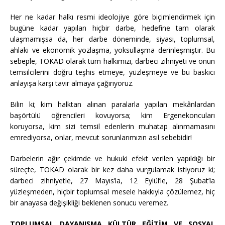
Her ne kadar halkı resmi ideolojiye göre biçimlendirmek için
bugüne kadar yapılan hiçbir darbe, hedefine tam olarak
ulaşmamışsa da, her darbe döneminde, siyasi, toplumsal,
ahlaki ve ekonomik yozlaşma, yoksullaşma derinleşmiştir. Bu
sebeple, TOKAD olarak tüm halkımızı, darbeci zihniyeti ve onun
temsilcilerini doğru teşhis etmeye, yüzleşmeye ve bu baskıcı
anlayışa karşı tavır almaya çağırıyoruz.
Bilin ki; kim halktan alınan paralarla yapılan mekânlardan
başörtülü öğrencileri kovuyorsa; kim Ergenekoncuları
koruyorsa, kim sizi temsil edenlerin muhatap alınmamasını
emrediyorsa, onlar, mevcut sorunlarımızın asıl sebebidir!
Darbelerin ağır çekimde ve hukuki efekt verilen yapıldığı bir
süreçte, TOKAD olarak bir kez daha vurgulamak istiyoruz ki;
darbeci zihniyetle, 27 Mayıs’la, 12 Eylül’le, 28 Şubat’la
yüzleşmeden, hiçbir toplumsal mesele hakkıyla çözülemez, hiç
bir anayasa değişikliği beklenen sonucu veremez.
TOPLUMSAL DAYANIŞMA KÜLTÜR EĞİTİM VE SOSYAL