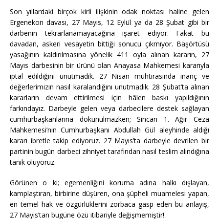
Son yıllardaki birçok kirli ilişkinin odak noktası haline gelen
Ergenekon davası, 27 Mayıs, 12 Eylül ya da 28 Şubat gibi bir
darbenin tekrarlanamayacağına işaret ediyor. Fakat bu
davadan, askeri vesayetin bittiği sonucu çıkmıyor. Başörtüsü
yasağının kaldırılmasına yönelik 411 oyla alınan kararın, 27
Mayıs darbesinin bir ürünü olan Anayasa Mahkemesi kararıyla
iptal edildiğini unutmadık. 27 Nisan muhtırasında inanç ve
değerlerimizin nasıl karalandığını unutmadık. 28 Şubat’ta alınan
kararların devam ettirilmesi için hâlen baskı yapıldığının
farkındayız. Darbeyle gelen veya darbecilere destek sağlayan
cumhurbaşkanlarına dokunulmazken; Sincan 1. Ağır Ceza
Mahkemesi’nin Cumhurbaşkanı Abdullah Gül aleyhinde aldığı
kararı ibretle takip ediyoruz. 27 Mayıs’ta darbeyle devrilen bir
partinin bugün darbeci zihniyet tarafından nasıl teslim alındığına
tanık oluyoruz.
Görünen o ki; egemenliğini koruma adına halkı dışlayan,
kamplaştıran, birbirine düşüren, ona şüpheli muamelesi yapan,
en temel hak ve özgürlüklerini zorbaca gasp eden bu anlayış,
27 Mayıs’tan bugüne özü itibariyle değişmemiştir!