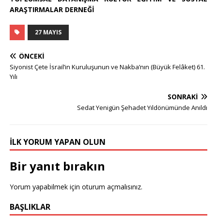
ARAŞTIRMALAR DERNEĞİ
27 MAYIS
ÖNCEKI
Siyonist Çete İsrail’in Kuruluşunun ve Nakba’nın (Büyük Felâket) 61.
Yılı
SONRAKI
Sedat Yenigün Şehadet Yıldönümünde Anıldı
İLK YORUM YAPAN OLUN
Bir yanıt bırakın
Yorum yapabilmek için
oturum açmalısınız
.
BAŞLIKLAR