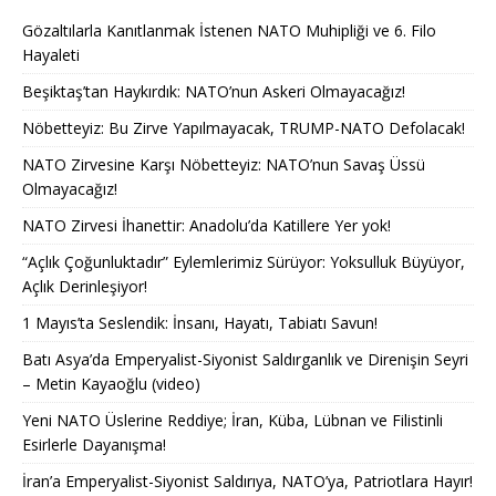
Gözaltılarla Kanıtlanmak İstenen NATO Muhipliği ve 6. Filo
Hayaleti
Beşiktaş’tan Haykırdık: NATO’nun Askeri Olmayacağız!
Nöbetteyiz: Bu Zirve Yapılmayacak, TRUMP-NATO Defolacak!
NATO Zirvesine Karşı Nöbetteyiz: NATO’nun Savaş Üssü
Olmayacağız!
NATO Zirvesi İhanettir: Anadolu’da Katillere Yer yok!
“Açlık Çoğunluktadır” Eylemlerimiz Sürüyor: Yoksulluk Büyüyor,
Açlık Derinleşiyor!
1 Mayıs’ta Seslendik: İnsanı, Hayatı, Tabiatı Savun!
Batı Asya’da Emperyalist-Siyonist Saldırganlık ve Direnişin Seyri
– Metin Kayaoğlu (video)
Yeni NATO Üslerine Reddiye; İran, Küba, Lübnan ve Filistinli
Esirlerle Dayanışma!
İran’a Emperyalist-Siyonist Saldırıya, NATO’ya, Patriotlara Hayır!