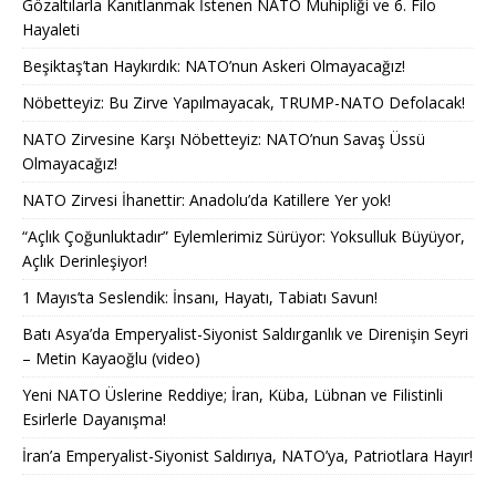
Gözaltılarla Kanıtlanmak İstenen NATO Muhipliği ve 6. Filo
Hayaleti
Beşiktaş’tan Haykırdık: NATO’nun Askeri Olmayacağız!
Nöbetteyiz: Bu Zirve Yapılmayacak, TRUMP-NATO Defolacak!
NATO Zirvesine Karşı Nöbetteyiz: NATO’nun Savaş Üssü
Olmayacağız!
NATO Zirvesi İhanettir: Anadolu’da Katillere Yer yok!
“Açlık Çoğunluktadır” Eylemlerimiz Sürüyor: Yoksulluk Büyüyor,
Açlık Derinleşiyor!
1 Mayıs’ta Seslendik: İnsanı, Hayatı, Tabiatı Savun!
Batı Asya’da Emperyalist-Siyonist Saldırganlık ve Direnişin Seyri
– Metin Kayaoğlu (video)
Yeni NATO Üslerine Reddiye; İran, Küba, Lübnan ve Filistinli
Esirlerle Dayanışma!
İran’a Emperyalist-Siyonist Saldırıya, NATO’ya, Patriotlara Hayır!