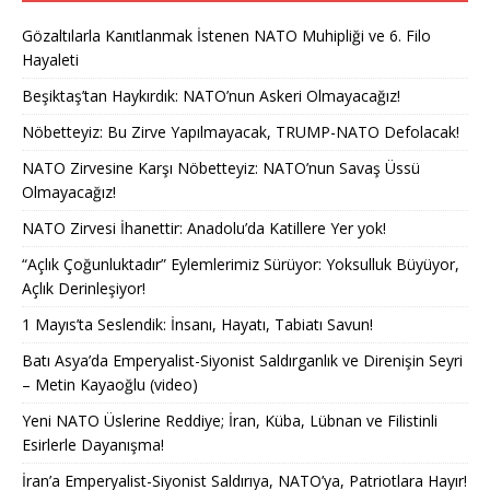
Gözaltılarla Kanıtlanmak İstenen NATO Muhipliği ve 6. Filo
Hayaleti
Beşiktaş’tan Haykırdık: NATO’nun Askeri Olmayacağız!
Nöbetteyiz: Bu Zirve Yapılmayacak, TRUMP-NATO Defolacak!
NATO Zirvesine Karşı Nöbetteyiz: NATO’nun Savaş Üssü
Olmayacağız!
NATO Zirvesi İhanettir: Anadolu’da Katillere Yer yok!
“Açlık Çoğunluktadır” Eylemlerimiz Sürüyor: Yoksulluk Büyüyor,
Açlık Derinleşiyor!
1 Mayıs’ta Seslendik: İnsanı, Hayatı, Tabiatı Savun!
Batı Asya’da Emperyalist-Siyonist Saldırganlık ve Direnişin Seyri
– Metin Kayaoğlu (video)
Yeni NATO Üslerine Reddiye; İran, Küba, Lübnan ve Filistinli
Esirlerle Dayanışma!
İran’a Emperyalist-Siyonist Saldırıya, NATO’ya, Patriotlara Hayır!