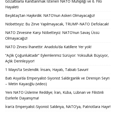
Gözaltılarla Kanıtlanmak İstenen NATO Muhipliği ve 6. Filo
Hayaleti
Beşiktaş’tan Haykırdık: NATO’nun Askeri Olmayacağız!
Nöbetteyiz: Bu Zirve Yapılmayacak, TRUMP-NATO Defolacak!
NATO Zirvesine Karşı Nöbetteyiz: NATO’nun Savaş Üssü
Olmayacağız!
NATO Zirvesi İhanettir: Anadolu’da Katillere Yer yok!
“Açlık Çoğunluktadır” Eylemlerimiz Sürüyor: Yoksulluk Büyüyor,
Açlık Derinleşiyor!
1 Mayıs’ta Seslendik: İnsanı, Hayatı, Tabiatı Savun!
Batı Asya’da Emperyalist-Siyonist Saldırganlık ve Direnişin Seyri
– Metin Kayaoğlu (video)
Yeni NATO Üslerine Reddiye; İran, Küba, Lübnan ve Filistinli
Esirlerle Dayanışma!
İran’a Emperyalist-Siyonist Saldırıya, NATO’ya, Patriotlara Hayır!