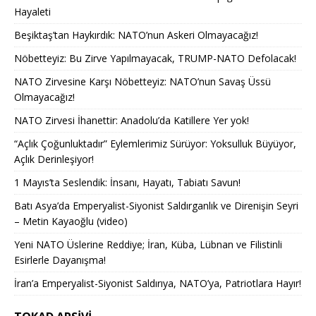
Hayaleti
Beşiktaş’tan Haykırdık: NATO’nun Askeri Olmayacağız!
Nöbetteyiz: Bu Zirve Yapılmayacak, TRUMP-NATO Defolacak!
NATO Zirvesine Karşı Nöbetteyiz: NATO’nun Savaş Üssü
Olmayacağız!
NATO Zirvesi İhanettir: Anadolu’da Katillere Yer yok!
“Açlık Çoğunluktadır” Eylemlerimiz Sürüyor: Yoksulluk Büyüyor,
Açlık Derinleşiyor!
1 Mayıs’ta Seslendik: İnsanı, Hayatı, Tabiatı Savun!
Batı Asya’da Emperyalist-Siyonist Saldırganlık ve Direnişin Seyri
– Metin Kayaoğlu (video)
Yeni NATO Üslerine Reddiye; İran, Küba, Lübnan ve Filistinli
Esirlerle Dayanışma!
İran’a Emperyalist-Siyonist Saldırıya, NATO’ya, Patriotlara Hayır!