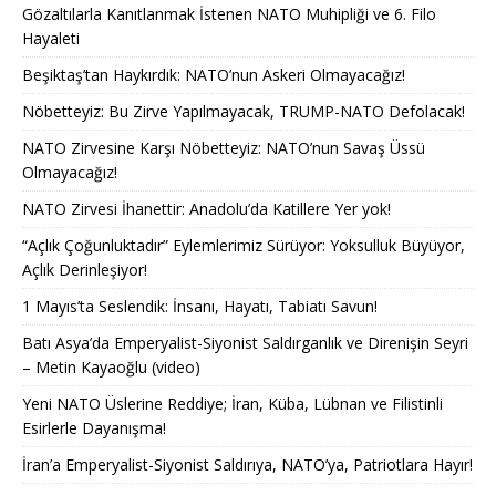
Gözaltılarla Kanıtlanmak İstenen NATO Muhipliği ve 6. Filo
Hayaleti
Beşiktaş’tan Haykırdık: NATO’nun Askeri Olmayacağız!
Nöbetteyiz: Bu Zirve Yapılmayacak, TRUMP-NATO Defolacak!
NATO Zirvesine Karşı Nöbetteyiz: NATO’nun Savaş Üssü
Olmayacağız!
NATO Zirvesi İhanettir: Anadolu’da Katillere Yer yok!
“Açlık Çoğunluktadır” Eylemlerimiz Sürüyor: Yoksulluk Büyüyor,
Açlık Derinleşiyor!
1 Mayıs’ta Seslendik: İnsanı, Hayatı, Tabiatı Savun!
Batı Asya’da Emperyalist-Siyonist Saldırganlık ve Direnişin Seyri
– Metin Kayaoğlu (video)
Yeni NATO Üslerine Reddiye; İran, Küba, Lübnan ve Filistinli
Esirlerle Dayanışma!
İran’a Emperyalist-Siyonist Saldırıya, NATO’ya, Patriotlara Hayır!