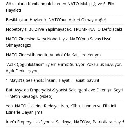
Gözaltılarla Kanıtlanmak İstenen NATO Muhipliği ve 6. Filo
Hayaleti
Beşiktaş’tan Haykırdık: NATO’nun Askeri Olmayacağız!
Nöbetteyiz: Bu Zirve Yapılmayacak, TRUMP-NATO Defolacak!
NATO Zirvesine Karşı Nöbetteyiz: NATO’nun Savaş Üssü
Olmayacağız!
NATO Zirvesi İhanettir: Anadolu’da Katillere Yer yok!
“Açlık Çoğunluktadır” Eylemlerimiz Sürüyor: Yoksulluk Büyüyor,
Açlık Derinleşiyor!
1 Mayıs’ta Seslendik: İnsanı, Hayatı, Tabiatı Savun!
Batı Asya’da Emperyalist-Siyonist Saldırganlık ve Direnişin Seyri
– Metin Kayaoğlu (video)
Yeni NATO Üslerine Reddiye; İran, Küba, Lübnan ve Filistinli
Esirlerle Dayanışma!
İran’a Emperyalist-Siyonist Saldırıya, NATO’ya, Patriotlara Hayır!