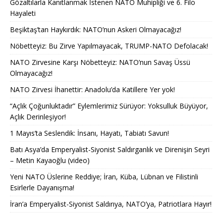
Gözaltılarla Kanıtlanmak İstenen NATO Muhipliği ve 6. Filo
Hayaleti
Beşiktaş’tan Haykırdık: NATO’nun Askeri Olmayacağız!
Nöbetteyiz: Bu Zirve Yapılmayacak, TRUMP-NATO Defolacak!
NATO Zirvesine Karşı Nöbetteyiz: NATO’nun Savaş Üssü
Olmayacağız!
NATO Zirvesi İhanettir: Anadolu’da Katillere Yer yok!
“Açlık Çoğunluktadır” Eylemlerimiz Sürüyor: Yoksulluk Büyüyor,
Açlık Derinleşiyor!
1 Mayıs’ta Seslendik: İnsanı, Hayatı, Tabiatı Savun!
Batı Asya’da Emperyalist-Siyonist Saldırganlık ve Direnişin Seyri
– Metin Kayaoğlu (video)
Yeni NATO Üslerine Reddiye; İran, Küba, Lübnan ve Filistinli
Esirlerle Dayanışma!
İran’a Emperyalist-Siyonist Saldırıya, NATO’ya, Patriotlara Hayır!