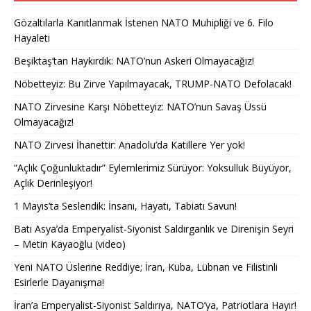
Gözaltılarla Kanıtlanmak İstenen NATO Muhipliği ve 6. Filo
Hayaleti
Beşiktaş’tan Haykırdık: NATO’nun Askeri Olmayacağız!
Nöbetteyiz: Bu Zirve Yapılmayacak, TRUMP-NATO Defolacak!
NATO Zirvesine Karşı Nöbetteyiz: NATO’nun Savaş Üssü
Olmayacağız!
NATO Zirvesi İhanettir: Anadolu’da Katillere Yer yok!
“Açlık Çoğunluktadır” Eylemlerimiz Sürüyor: Yoksulluk Büyüyor,
Açlık Derinleşiyor!
1 Mayıs’ta Seslendik: İnsanı, Hayatı, Tabiatı Savun!
Batı Asya’da Emperyalist-Siyonist Saldırganlık ve Direnişin Seyri
– Metin Kayaoğlu (video)
Yeni NATO Üslerine Reddiye; İran, Küba, Lübnan ve Filistinli
Esirlerle Dayanışma!
İran’a Emperyalist-Siyonist Saldırıya, NATO’ya, Patriotlara Hayır!