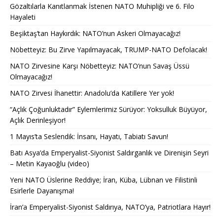
Gözaltılarla Kanıtlanmak İstenen NATO Muhipliği ve 6. Filo
Hayaleti
Beşiktaş’tan Haykırdık: NATO’nun Askeri Olmayacağız!
Nöbetteyiz: Bu Zirve Yapılmayacak, TRUMP-NATO Defolacak!
NATO Zirvesine Karşı Nöbetteyiz: NATO’nun Savaş Üssü
Olmayacağız!
NATO Zirvesi İhanettir: Anadolu’da Katillere Yer yok!
“Açlık Çoğunluktadır” Eylemlerimiz Sürüyor: Yoksulluk Büyüyor,
Açlık Derinleşiyor!
1 Mayıs’ta Seslendik: İnsanı, Hayatı, Tabiatı Savun!
Batı Asya’da Emperyalist-Siyonist Saldırganlık ve Direnişin Seyri
– Metin Kayaoğlu (video)
Yeni NATO Üslerine Reddiye; İran, Küba, Lübnan ve Filistinli
Esirlerle Dayanışma!
İran’a Emperyalist-Siyonist Saldırıya, NATO’ya, Patriotlara Hayır!