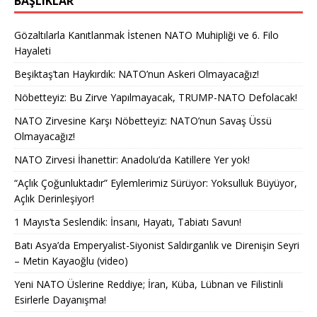
BAŞLIKLAR
Gözaltılarla Kanıtlanmak İstenen NATO Muhipliği ve 6. Filo
Hayaleti
Beşiktaş’tan Haykırdık: NATO’nun Askeri Olmayacağız!
Nöbetteyiz: Bu Zirve Yapılmayacak, TRUMP-NATO Defolacak!
NATO Zirvesine Karşı Nöbetteyiz: NATO’nun Savaş Üssü
Olmayacağız!
NATO Zirvesi İhanettir: Anadolu’da Katillere Yer yok!
“Açlık Çoğunluktadır” Eylemlerimiz Sürüyor: Yoksulluk Büyüyor,
Açlık Derinleşiyor!
1 Mayıs’ta Seslendik: İnsanı, Hayatı, Tabiatı Savun!
Batı Asya’da Emperyalist-Siyonist Saldırganlık ve Direnişin Seyri
– Metin Kayaoğlu (video)
Yeni NATO Üslerine Reddiye; İran, Küba, Lübnan ve Filistinli
Esirlerle Dayanışma!