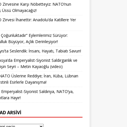
Zirvesine Karşı Nöbetteyiz: NATO’nun
ş Üssü Olmayacağız!
Zirvesi İhanettir: Anadolu’da Katillere Yer
k Çoğunluktadır” Eylemlerimiz Sürüyor:
lluk Büyüyor, Açlık Derinleşiyor!
ıs’ta Seslendik: İnsanı, Hayatı, Tabiatı Savun!
Asya’da Emperyalist-Siyonist Saldırganlık ve
işin Seyri – Metin Kayaoğlu (video)
NATO Üslerine Reddiye; İran, Küba, Lübnan
istinli Esirlerle Dayanışma!
a Emperyalist-Siyonist Saldırıya, NATO’ya,
otlara Hayır!
AD ARSIVI