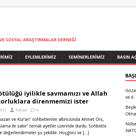
VE SOSYAL ARAŞTIRMALAR DERNEĞI
ERIMIZ
EYLEMLERIMIZ
SEMINERLERIMIZ
BASIN A
BAŞ
Gözal
ötülüğü iyilikle savmamızı ve Allah
ve 6.
zorluklara direnmemizi ister
Beşik
013
Tokad
0
Olma
n ve Kur’an” sohbetlerinin altıncısında Ahmet Örs,
Nöbet
lama ile sabır” temalı ayetler üzerinde durdu. Sohbette
NATO
ve değerlendirmeler şu şekilde: Hoşgörü ve
[…]