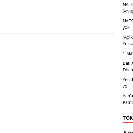
NATO 
Sava
NATO 
yok!
“Açlı
Yoksu
1 May
Batı 
Diren
Yeni 
ve Fil
İran’
Patri
TOK