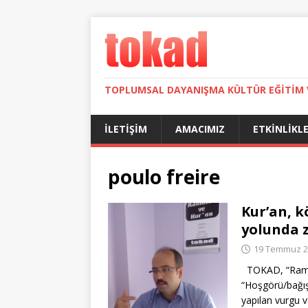
TOPLUMSAL DAYANIŞMA KÜLTÜR EĞITIM 
İLETIŞIM
AMACIMIZ
ETKINLIKL
poulo freire
Kur’an, k
yolunda 
19 Temmuz 2
TOKAD, “Ramaza
“Hoşgörü/bağış
yapılan vurgu 