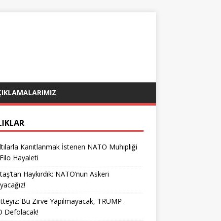
ÇIKLAMALARIMIZ
LIKLAR
tılarla Kanıtlanmak İstenen NATO Muhipliği
 Filo Hayaleti
taş’tan Haykırdık: NATO’nun Askeri
yacağız!
teyiz: Bu Zirve Yapılmayacak, TRUMP-
 Defolacak!