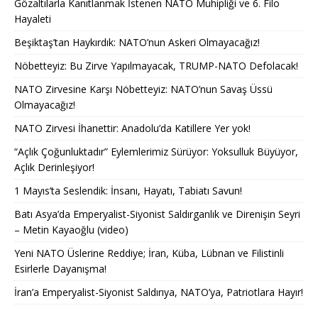
Gözaltılarla Kanıtlanmak İstenen NATO Muhipliği ve 6. Filo
Hayaleti
Beşiktaş’tan Haykırdık: NATO’nun Askeri Olmayacağız!
Nöbetteyiz: Bu Zirve Yapılmayacak, TRUMP-NATO Defolacak!
NATO Zirvesine Karşı Nöbetteyiz: NATO’nun Savaş Üssü
Olmayacağız!
NATO Zirvesi İhanettir: Anadolu’da Katillere Yer yok!
“Açlık Çoğunluktadır” Eylemlerimiz Sürüyor: Yoksulluk Büyüyor,
Açlık Derinleşiyor!
1 Mayıs’ta Seslendik: İnsanı, Hayatı, Tabiatı Savun!
Batı Asya’da Emperyalist-Siyonist Saldırganlık ve Direnişin Seyri
– Metin Kayaoğlu (video)
Yeni NATO Üslerine Reddiye; İran, Küba, Lübnan ve Filistinli
Esirlerle Dayanışma!
İran’a Emperyalist-Siyonist Saldırıya, NATO’ya, Patriotlara Hayır!