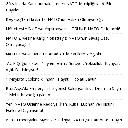
Gözaltılarla Kanıtlanmak İstenen NATO Muhipliği ve 6. Filo
Hayaleti
Beşiktaş’tan Haykırdık: NATO’nun Askeri Olmayacağız!
Nöbetteyiz: Bu Zirve Yapılmayacak, TRUMP-NATO Defolacak!
NATO Zirvesine Karşı Nöbetteyiz: NATO’nun Savaş Üssü
Olmayacağız!
NATO Zirvesi İhanettir: Anadolu’da Katillere Yer yok!
“Açlık Çoğunluktadır” Eylemlerimiz Sürüyor: Yoksulluk Büyüyor,
Açlık Derinleşiyor!
1 Mayıs’ta Seslendik: İnsanı, Hayatı, Tabiatı Savun!
Batı Asya’da Emperyalist-Siyonist Saldırganlık ve Direnişin Seyri
– Metin Kayaoğlu (video)
Yeni NATO Üslerine Reddiye; İran, Küba, Lübnan ve Filistinli
Esirlerle Dayanışma!
İran’a Emperyalist-Siyonist Saldırıya, NATO’ya, Patriotlara Hayır!