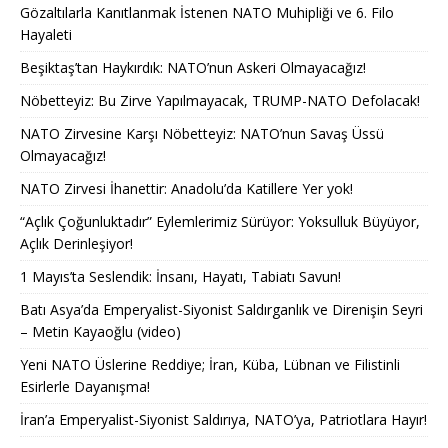
Gözaltılarla Kanıtlanmak İstenen NATO Muhipliği ve 6. Filo
Hayaleti
Beşiktaş’tan Haykırdık: NATO’nun Askeri Olmayacağız!
Nöbetteyiz: Bu Zirve Yapılmayacak, TRUMP-NATO Defolacak!
NATO Zirvesine Karşı Nöbetteyiz: NATO’nun Savaş Üssü
Olmayacağız!
NATO Zirvesi İhanettir: Anadolu’da Katillere Yer yok!
“Açlık Çoğunluktadır” Eylemlerimiz Sürüyor: Yoksulluk Büyüyor,
Açlık Derinleşiyor!
1 Mayıs’ta Seslendik: İnsanı, Hayatı, Tabiatı Savun!
Batı Asya’da Emperyalist-Siyonist Saldırganlık ve Direnişin Seyri
– Metin Kayaoğlu (video)
Yeni NATO Üslerine Reddiye; İran, Küba, Lübnan ve Filistinli
Esirlerle Dayanışma!
İran’a Emperyalist-Siyonist Saldırıya, NATO’ya, Patriotlara Hayır!