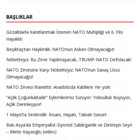
BAŞLIKLAR
Gözaltılarla Kanıtlanmak İstenen NATO Muhipliği ve 6. Filo
Hayaleti
Beşiktaş’tan Haykırdık: NATO’nun Askeri Olmayacağız!
Nöbetteyiz: Bu Zirve Yapılmayacak, TRUMP-NATO Defolacak!
NATO Zirvesine Karşı Nöbetteyiz: NATO’nun Savaş Üssü
Olmayacağız!
NATO Zirvesi İhanettir: Anadolu’da Katillere Yer yok!
“Açlık Çoğunluktadır” Eylemlerimiz Sürüyor: Yoksulluk Büyüyor,
Açlık Derinleşiyor!
1 Mayıs’ta Seslendik: İnsanı, Hayatı, Tabiatı Savun!
Batı Asya’da Emperyalist-Siyonist Saldırganlık ve Direnişin Seyri
– Metin Kayaoğlu (video)