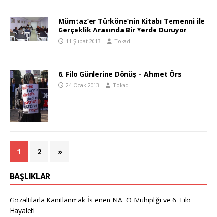
Mümtaz’er Türköne’nin Kitabı Temenni ile
Gerçeklik Arasında Bir Yerde Duruyor
11 Şubat 2013
Tokad
6. Filo Günlerine Dönüş – Ahmet Örs
24 Ocak 2013
Tokad
1
2
»
BAŞLIKLAR
Gözaltılarla Kanıtlanmak İstenen NATO Muhipliği ve 6. Filo
Hayaleti