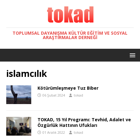
TOPLUMSAL DAYANIŞMA KÜLTÜR EĞITIM VE SOSYAL
ARAŞTIRMALAR DERNEĞI
islamcılık
Kötürümleşmeye Tuz Biber
06 Şubat 2024
tokad
TOKAD, 15 Yıl Programı: Tevhid, Adalet ve
Özgürlük Hattının Ufukları
01 Aralık 2022
tokad