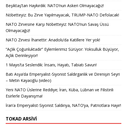
Beşiktaş’tan Haykırdık: NATO’nun Askeri Olmayacağız!
Nöbetteyiz: Bu Zirve Yapılmayacak, TRUMP-NATO Defolacak!
NATO Zirvesine Karşı Nöbetteyiz: NATO’nun Savaş Üssü
Olmayacağız!
NATO Zirvesi İhanettir: Anadolu’da Katillere Yer yok!
“Açlık Çoğunluktadır” Eylemlerimiz Sürüyor: Yoksulluk Büyüyor,
Açlık Derinleşiyor!
1 Mayıs’ta Seslendik: İnsanı, Hayatı, Tabiatı Savun!
Batı Asya’da Emperyalist-Siyonist Saldırganlık ve Direnişin Seyri
– Metin Kayaoğlu (video)
Yeni NATO Üslerine Reddiye; İran, Küba, Lübnan ve Filistinli
Esirlerle Dayanışma!
İran’a Emperyalist-Siyonist Saldırıya, NATO’ya, Patriotlara Hayır!
TOKAD ARSIVI