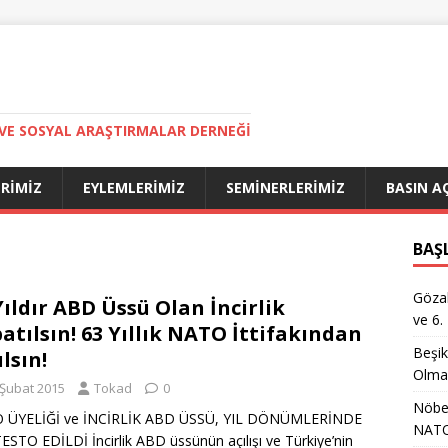
VE SOSYAL ARAŞTIRMALAR DERNEĞI
ERIMIZ
EYLEMLERIMIZ
SEMINERLERIMIZ
BASIN A
BAŞ
Gözal
Yıldır ABD Üssü Olan İncirlik
ve 6.
atılsın! 63 Yıllık NATO İttifakından
Beşik
ılsın!
Olma
 Şubat 2015
Tokad
0
Nöbet
 ÜYELİĞİ ve İNCİRLİK ABD ÜSSÜ, YIL DÖNÜMLERİNDE
NATO
STO EDİLDİ İncirlik ABD üssünün açılışı ve Türkiye’nin