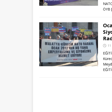
NATO 
ÖYB
Oca
Siy
Rad
11
EĞİTİ
Kürec
Meyda
EĞİT