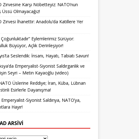
Zirvesine Karşı Nöbetteyiz: NATO’nun
ş Üssü Olmayacağız!
Zirvesi İhanettir: Anadolu’da Katillere Yer
k Çoğunluktadır” Eylemlerimiz Sürüyor:
lluk Büyüyor, Açlık Derinleşiyor!
ıs’ta Seslendik: İnsanı, Hayatı, Tabiatı Savun!
Asya’da Emperyalist-Siyonist Saldırganlık ve
işin Seyri – Metin Kayaoğlu (video)
NATO Üslerine Reddiye; İran, Küba, Lübnan
istinli Esirlerle Dayanışma!
a Emperyalist-Siyonist Saldırıya, NATO’ya,
otlara Hayır!
AD ARSIVI