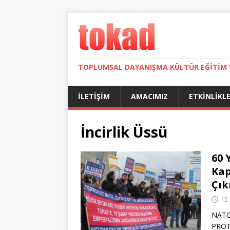
TOPLUMSAL DAYANIŞMA KÜLTÜR EĞITIM 
İLETIŞIM
AMACIMIZ
ETKINLIKL
İncirlik Üssü
60 
Kap
Çık
15
NATO
PROTE