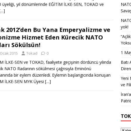
üyeliği, yıl dönümlerinde EĞİTİM İLKE-SEN, TOKAD ve
NATO 
[…]
Sava
NATO 
yok!
k 2012’den Bu Yana Emperyalizme ve
onizme Hizmet Eden Kürecik NATO
“Açlı
Yoksu
arı Sökülsün!
1 May
 Ocak 2015
Tokad
0
M İLKE-SEN ve TOKAD, faaliyete geçişinin dördüncü yılında
Batı 
ik NATO Radarının sökülmesi çağrısıyla Eminönü
Diren
nında bir eylem düzenledi. Eylemin başlangıcında konuşan
Yeni 
İM İLKE-SEN MYK Üyesi
[…]
ve Fil
İran’
Patri
TOK