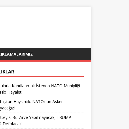
ÇIKLAMALARIMIZ
LIKLAR
tılarla Kanıtlanmak İstenen NATO Muhipliği
 Filo Hayaleti
taş’tan Haykırdık: NATO’nun Askeri
yacağız!
teyiz: Bu Zirve Yapılmayacak, TRUMP-
 Defolacak!