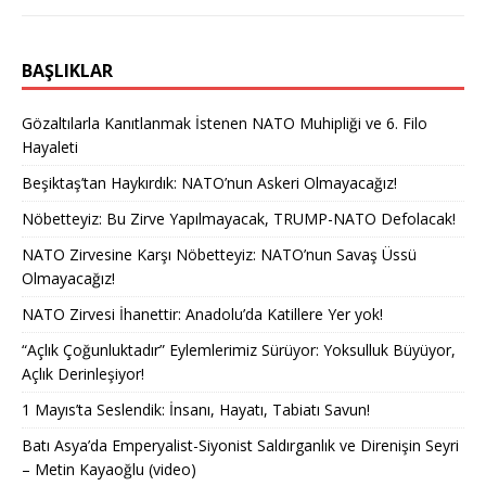
BAŞLIKLAR
Gözaltılarla Kanıtlanmak İstenen NATO Muhipliği ve 6. Filo
Hayaleti
Beşiktaş’tan Haykırdık: NATO’nun Askeri Olmayacağız!
Nöbetteyiz: Bu Zirve Yapılmayacak, TRUMP-NATO Defolacak!
NATO Zirvesine Karşı Nöbetteyiz: NATO’nun Savaş Üssü
Olmayacağız!
NATO Zirvesi İhanettir: Anadolu’da Katillere Yer yok!
“Açlık Çoğunluktadır” Eylemlerimiz Sürüyor: Yoksulluk Büyüyor,
Açlık Derinleşiyor!
1 Mayıs’ta Seslendik: İnsanı, Hayatı, Tabiatı Savun!
Batı Asya’da Emperyalist-Siyonist Saldırganlık ve Direnişin Seyri
– Metin Kayaoğlu (video)