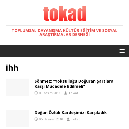
TOPLUMSAL DAYANIŞMA KÜLTÜR EĞITIM VE SOSYAL
ARAŞTIRMALAR DERNEĞI
ihh
Sönmez: “Yoksulluğu Doğuran Şartlara
Karşı Mücadele Edilmeli”
03 Kasım 2011
Tokad
Doğan Özlük Kardeşimizi Karşıladık
05 Haziran 2010
Tokad