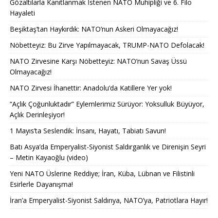
Gözaltılarla Kanıtlanmak İstenen NATO Muhipliği ve 6. Filo
Hayaleti
Beşiktaş’tan Haykırdık: NATO’nun Askeri Olmayacağız!
Nöbetteyiz: Bu Zirve Yapılmayacak, TRUMP-NATO Defolacak!
NATO Zirvesine Karşı Nöbetteyiz: NATO’nun Savaş Üssü
Olmayacağız!
NATO Zirvesi İhanettir: Anadolu’da Katillere Yer yok!
“Açlık Çoğunluktadır” Eylemlerimiz Sürüyor: Yoksulluk Büyüyor,
Açlık Derinleşiyor!
1 Mayıs’ta Seslendik: İnsanı, Hayatı, Tabiatı Savun!
Batı Asya’da Emperyalist-Siyonist Saldırganlık ve Direnişin Seyri
– Metin Kayaoğlu (video)
Yeni NATO Üslerine Reddiye; İran, Küba, Lübnan ve Filistinli
Esirlerle Dayanışma!
İran’a Emperyalist-Siyonist Saldırıya, NATO’ya, Patriotlara Hayır!