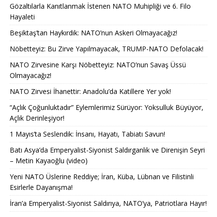
Gözaltılarla Kanıtlanmak İstenen NATO Muhipliği ve 6. Filo
Hayaleti
Beşiktaş’tan Haykırdık: NATO’nun Askeri Olmayacağız!
Nöbetteyiz: Bu Zirve Yapılmayacak, TRUMP-NATO Defolacak!
NATO Zirvesine Karşı Nöbetteyiz: NATO’nun Savaş Üssü
Olmayacağız!
NATO Zirvesi İhanettir: Anadolu’da Katillere Yer yok!
“Açlık Çoğunluktadır” Eylemlerimiz Sürüyor: Yoksulluk Büyüyor,
Açlık Derinleşiyor!
1 Mayıs’ta Seslendik: İnsanı, Hayatı, Tabiatı Savun!
Batı Asya’da Emperyalist-Siyonist Saldırganlık ve Direnişin Seyri
– Metin Kayaoğlu (video)
Yeni NATO Üslerine Reddiye; İran, Küba, Lübnan ve Filistinli
Esirlerle Dayanışma!
İran’a Emperyalist-Siyonist Saldırıya, NATO’ya, Patriotlara Hayır!