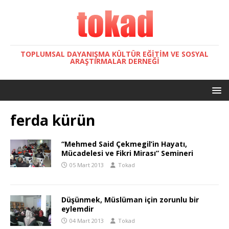
TOPLUMSAL DAYANIŞMA KÜLTÜR EĞITIM VE SOSYAL
ARAŞTIRMALAR DERNEĞI
ferda kürün
“Mehmed Said Çekmegil’in Hayatı,
Mücadelesi ve Fikri Mirası” Semineri
05 Mart 2013
Tokad
Düşünmek, Müslüman için zorunlu bir
eylemdir
04 Mart 2013
Tokad