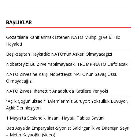
BAŞLIKLAR
Gözaltılarla Kanıtlanmak İstenen NATO Muhipliği ve 6. Filo
Hayaleti
Beşiktaş’tan Haykırdık: NATO’nun Askeri Olmayacağız!
Nöbetteyiz: Bu Zirve Yapılmayacak, TRUMP-NATO Defolacak!
NATO Zirvesine Karşı Nöbetteyiz: NATO’nun Savaş Üssü
Olmayacağız!
NATO Zirvesi İhanettir: Anadolu’da Katillere Yer yok!
“Açlık Çoğunluktadır” Eylemlerimiz Sürüyor: Yoksulluk Büyüyor,
Açlık Derinleşiyor!
1 Mayıs’ta Seslendik: İnsanı, Hayatı, Tabiatı Savun!
Batı Asya’da Emperyalist-Siyonist Saldırganlık ve Direnişin Seyri
– Metin Kayaoğlu (video)