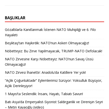
BAŞLIKLAR
Gözaltılarla Kanıtlanmak İstenen NATO Muhipliği ve 6. Filo
Hayaleti
Beşiktaş’tan Haykırdık: NATO’nun Askeri Olmayacağız!
Nöbetteyiz: Bu Zirve Yapılmayacak, TRUMP-NATO Defolacak!
NATO Zirvesine Karşı Nöbetteyiz: NATO’nun Savaş Üssü
Olmayacağız!
NATO Zirvesi İhanettir: Anadolu’da Katillere Yer yok!
“Açlık Çoğunluktadır” Eylemlerimiz Sürüyor: Yoksulluk Büyüyor,
Açlık Derinleşiyor!
1 Mayıs’ta Seslendik: İnsanı, Hayatı, Tabiatı Savun!
Batı Asya’da Emperyalist-Siyonist Saldırganlık ve Direnişin Seyri
– Metin Kayaoğlu (video)