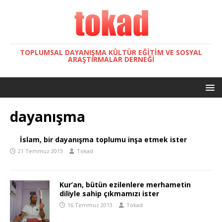
TOPLUMSAL DAYANIŞMA KÜLTÜR EĞITIM VE SOSYAL
ARAŞTIRMALAR DERNEĞI
dayanışma
İslam, bir dayanışma toplumu inşa etmek ister
21 Temmuz 2013
Tokad
Kur’an, bütün ezilenlere merhametin
diliyle sahip çıkmamızı ister
16 Temmuz 2013
Tokad