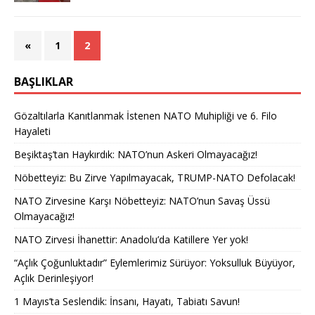
«
1
2
BAŞLIKLAR
Gözaltılarla Kanıtlanmak İstenen NATO Muhipliği ve 6. Filo
Hayaleti
Beşiktaş’tan Haykırdık: NATO’nun Askeri Olmayacağız!
Nöbetteyiz: Bu Zirve Yapılmayacak, TRUMP-NATO Defolacak!
NATO Zirvesine Karşı Nöbetteyiz: NATO’nun Savaş Üssü
Olmayacağız!
NATO Zirvesi İhanettir: Anadolu’da Katillere Yer yok!
“Açlık Çoğunluktadır” Eylemlerimiz Sürüyor: Yoksulluk Büyüyor,
Açlık Derinleşiyor!
1 Mayıs’ta Seslendik: İnsanı, Hayatı, Tabiatı Savun!