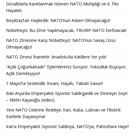
Gözaltılarla Kanıtlanmak İstenen NATO Muhipliği ve 6. Filo
Hayaleti
Beşiktaş’tan Haykırdık: NATO’nun Askeri Olmayacağız!
Nöbetteyiz: Bu Zirve Yapılmayacak, TRUMP-NATO Defolacak!
NATO Zirvesine Karşı Nöbetteyiz: NATO’nun Savaş Üssü
Olmayacağız!
NATO Zirvesi İhanettir: Anadolu’da Katillere Yer yok!
“Açlık Çoğunluktadır” Eylemlerimiz Sürüyor: Yoksulluk Büyüyor,
Açlık Derinleşiyor!
1 Mayıs’ta Seslendik: İnsanı, Hayatı, Tabiatı Savun!
Batı Asya’da Emperyalist-Siyonist Saldırganlık ve Direnişin Seyri
– Metin Kayaoğlu (video)
Yeni NATO Üslerine Reddiye; İran, Küba, Lübnan ve Filistinli
Esirlerle Dayanışma!
İran’a Emperyalist-Siyonist Saldırıya, NATO’ya, Patriotlara Hayır!