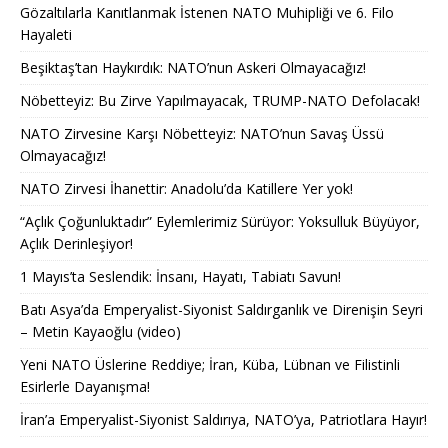
Gözaltılarla Kanıtlanmak İstenen NATO Muhipliği ve 6. Filo
Hayaleti
Beşiktaş’tan Haykırdık: NATO’nun Askeri Olmayacağız!
Nöbetteyiz: Bu Zirve Yapılmayacak, TRUMP-NATO Defolacak!
NATO Zirvesine Karşı Nöbetteyiz: NATO’nun Savaş Üssü
Olmayacağız!
NATO Zirvesi İhanettir: Anadolu’da Katillere Yer yok!
“Açlık Çoğunluktadır” Eylemlerimiz Sürüyor: Yoksulluk Büyüyor,
Açlık Derinleşiyor!
1 Mayıs’ta Seslendik: İnsanı, Hayatı, Tabiatı Savun!
Batı Asya’da Emperyalist-Siyonist Saldırganlık ve Direnişin Seyri
– Metin Kayaoğlu (video)
Yeni NATO Üslerine Reddiye; İran, Küba, Lübnan ve Filistinli
Esirlerle Dayanışma!
İran’a Emperyalist-Siyonist Saldırıya, NATO’ya, Patriotlara Hayır!