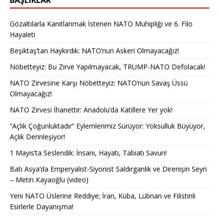
BAŞLIKLAR
Gözaltılarla Kanıtlanmak İstenen NATO Muhipliği ve 6. Filo
Hayaleti
Beşiktaş’tan Haykırdık: NATO’nun Askeri Olmayacağız!
Nöbetteyiz: Bu Zirve Yapılmayacak, TRUMP-NATO Defolacak!
NATO Zirvesine Karşı Nöbetteyiz: NATO’nun Savaş Üssü
Olmayacağız!
NATO Zirvesi İhanettir: Anadolu’da Katillere Yer yok!
“Açlık Çoğunluktadır” Eylemlerimiz Sürüyor: Yoksulluk Büyüyor,
Açlık Derinleşiyor!
1 Mayıs’ta Seslendik: İnsanı, Hayatı, Tabiatı Savun!
Batı Asya’da Emperyalist-Siyonist Saldırganlık ve Direnişin Seyri
– Metin Kayaoğlu (video)
Yeni NATO Üslerine Reddiye; İran, Küba, Lübnan ve Filistinli
Esirlerle Dayanışma!