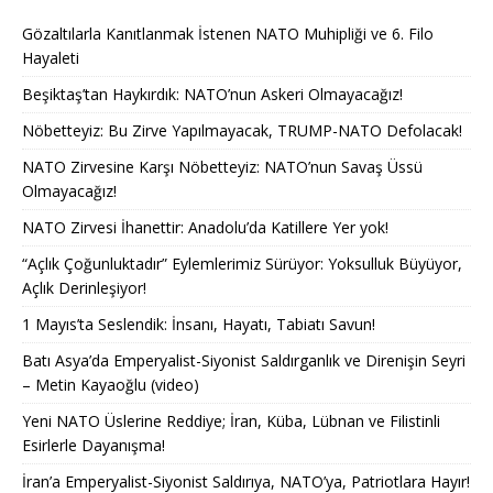
Gözaltılarla Kanıtlanmak İstenen NATO Muhipliği ve 6. Filo
Hayaleti
Beşiktaş’tan Haykırdık: NATO’nun Askeri Olmayacağız!
Nöbetteyiz: Bu Zirve Yapılmayacak, TRUMP-NATO Defolacak!
NATO Zirvesine Karşı Nöbetteyiz: NATO’nun Savaş Üssü
Olmayacağız!
NATO Zirvesi İhanettir: Anadolu’da Katillere Yer yok!
“Açlık Çoğunluktadır” Eylemlerimiz Sürüyor: Yoksulluk Büyüyor,
Açlık Derinleşiyor!
1 Mayıs’ta Seslendik: İnsanı, Hayatı, Tabiatı Savun!
Batı Asya’da Emperyalist-Siyonist Saldırganlık ve Direnişin Seyri
– Metin Kayaoğlu (video)
Yeni NATO Üslerine Reddiye; İran, Küba, Lübnan ve Filistinli
Esirlerle Dayanışma!
İran’a Emperyalist-Siyonist Saldırıya, NATO’ya, Patriotlara Hayır!