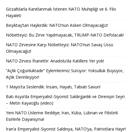
Gözaltılarla Kanıtlanmak İstenen NATO Muhipliği ve 6. Filo
Hayaleti
Beşiktaş’tan Haykırdık: NATO’nun Askeri Olmayacağız!
Nöbetteyiz: Bu Zirve Yapılmayacak, TRUMP-NATO Defolacak!
NATO Zirvesine Karşı Nöbetteyiz: NATO’nun Savaş Üssü
Olmayacağız!
NATO Zirvesi İhanettir: Anadolu’da Katillere Yer yok!
“Açlık Çoğunluktadır” Eylemlerimiz Sürüyor: Yoksulluk Büyüyor,
Açlık Derinleşiyor!
1 Mayıs’ta Seslendik: İnsanı, Hayatı, Tabiatı Savun!
Batı Asya’da Emperyalist-Siyonist Saldırganlık ve Direnişin Seyri
– Metin Kayaoğlu (video)
Yeni NATO Üslerine Reddiye; İran, Küba, Lübnan ve Filistinli
Esirlerle Dayanışma!
İran’a Emperyalist-Siyonist Saldırıya, NATO’ya, Patriotlara Hayır!