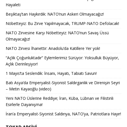
Hayaleti
Beşiktaş’tan Haykırdık: NATO’nun Askeri Olmayacağız!
Nöbetteyiz: Bu Zirve Yapılmayacak, TRUMP-NATO Defolacak!
NATO Zirvesine Karşı Nöbetteyiz: NATO’nun Savaş Üssü
Olmayacağız!
NATO Zirvesi İhanettir: Anadolu’da Katillere Yer yok!
“Açlık Çoğunluktadır” Eylemlerimiz Sürüyor: Yoksulluk Büyüyor,
Açlık Derinleşiyor!
1 Mayıs’ta Seslendik: İnsanı, Hayatı, Tabiatı Savun!
Batı Asya’da Emperyalist-Siyonist Saldırganlık ve Direnişin Seyri
– Metin Kayaoğlu (video)
Yeni NATO Üslerine Reddiye; İran, Küba, Lübnan ve Filistinli
Esirlerle Dayanışma!
İran’a Emperyalist-Siyonist Saldırıya, NATO’ya, Patriotlara Hayır!