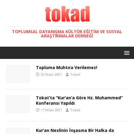
TOPLUMSAL DAYANIŞMA KÜLTÜR EĞITIM VE SOSYAL
ARAŞTIRMALAR DERNEĞI
Topluma Muhtıra Verilemez!
30 Nisan 2007
Tokad
Tokat’ta “Kur’an’a Göre Hz. Muhammed”
Konferansı Yapıldı
17 Nisan 2007
Tokad
Kur’an Neslinin İnşasına Bir Halka da