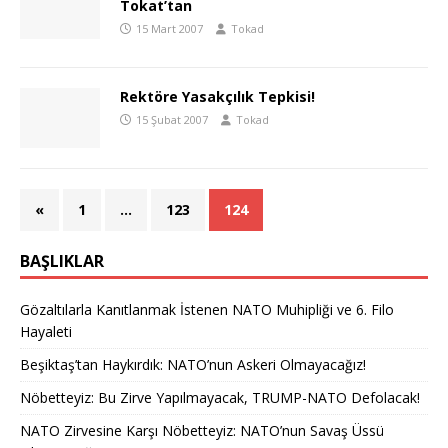
Tokat’tan
15 Mart 2007
Tokad
Rektöre Yasakçılık Tepkisi!
15 Şubat 2007
Tokad
«
1
…
123
124
BAŞLIKLAR
Gözaltılarla Kanıtlanmak İstenen NATO Muhipliği ve 6. Filo
Hayaleti
Beşiktaş’tan Haykırdık: NATO’nun Askeri Olmayacağız!
Nöbetteyiz: Bu Zirve Yapılmayacak, TRUMP-NATO Defolacak!
NATO Zirvesine Karşı Nöbetteyiz: NATO’nun Savaş Üssü