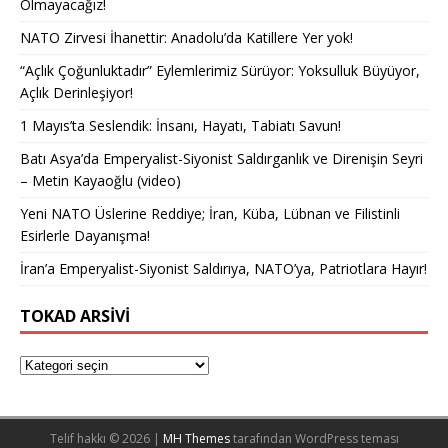
Olmayacağız!
NATO Zirvesi İhanettir: Anadolu’da Katillere Yer yok!
“Açlık Çoğunluktadır” Eylemlerimiz Sürüyor: Yoksulluk Büyüyor,
Açlık Derinleşiyor!
1 Mayıs’ta Seslendik: İnsanı, Hayatı, Tabiatı Savun!
Batı Asya’da Emperyalist-Siyonist Saldırganlık ve Direnişin Seyri
– Metin Kayaoğlu (video)
Yeni NATO Üslerine Reddiye; İran, Küba, Lübnan ve Filistinli
Esirlerle Dayanışma!
İran’a Emperyalist-Siyonist Saldırıya, NATO’ya, Patriotlara Hayır!
TOKAD ARSIVI
Telif hakkı © 2026 |
MH Themes
tarafından WordPress teması