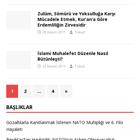
Zulüm, Sömürü ve Yoksulluğa Karşı
Mücadele Etmek, Kur’an’a Göre
Erdemliliğin Zirvesidir
29 Kasım 2011
Tokad
İslami Muhalefet Düzenle Nasıl
Bütünleşti?
23 Kasım 2011
Tokad
1
2
…
4
»
BAŞLIKLAR
Gözaltılarla Kanıtlanmak İstenen NATO Muhipliği ve 6. Filo
Hayaleti
Beşiktaş’tan Haykırdık: NATO’nun Askeri Olmayacağız!