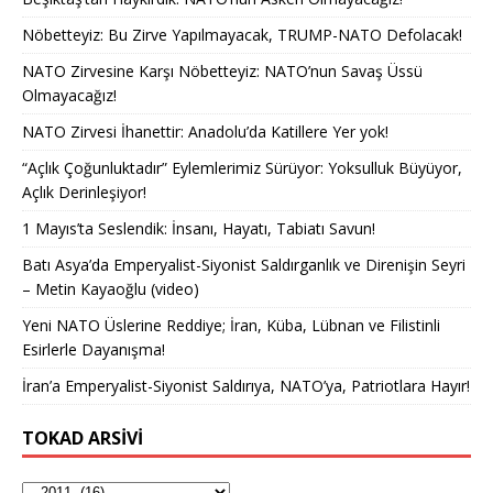
Nöbetteyiz: Bu Zirve Yapılmayacak, TRUMP-NATO Defolacak!
NATO Zirvesine Karşı Nöbetteyiz: NATO’nun Savaş Üssü
Olmayacağız!
NATO Zirvesi İhanettir: Anadolu’da Katillere Yer yok!
“Açlık Çoğunluktadır” Eylemlerimiz Sürüyor: Yoksulluk Büyüyor,
Açlık Derinleşiyor!
1 Mayıs’ta Seslendik: İnsanı, Hayatı, Tabiatı Savun!
Batı Asya’da Emperyalist-Siyonist Saldırganlık ve Direnişin Seyri
– Metin Kayaoğlu (video)
Yeni NATO Üslerine Reddiye; İran, Küba, Lübnan ve Filistinli
Esirlerle Dayanışma!
İran’a Emperyalist-Siyonist Saldırıya, NATO’ya, Patriotlara Hayır!
TOKAD ARSIVI