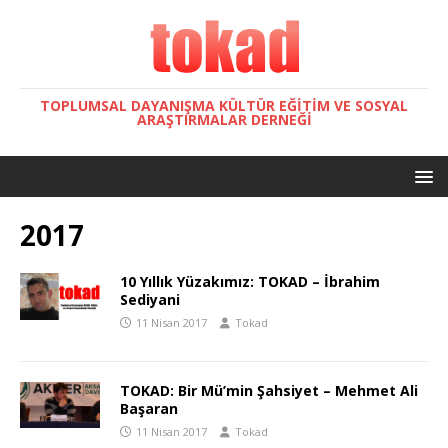
TOPLUMSAL DAYANIŞMA KÜLTÜR EĞITIM VE SOSYAL
ARAŞTIRMALAR DERNEĞI
2017
10 Yıllık Yüzakımız: TOKAD – İbrahim
Sediyani
11 Nisan 2017
Tokad
TOKAD: Bir Mü’min Şahsiyet – Mehmet Ali
Başaran
11 Nisan 2017
Tokad