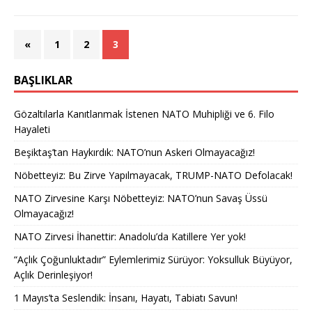
«
1
2
3
BAŞLIKLAR
Gözaltılarla Kanıtlanmak İstenen NATO Muhipliği ve 6. Filo
Hayaleti
Beşiktaş’tan Haykırdık: NATO’nun Askeri Olmayacağız!
Nöbetteyiz: Bu Zirve Yapılmayacak, TRUMP-NATO Defolacak!
NATO Zirvesine Karşı Nöbetteyiz: NATO’nun Savaş Üssü
Olmayacağız!
NATO Zirvesi İhanettir: Anadolu’da Katillere Yer yok!
“Açlık Çoğunluktadır” Eylemlerimiz Sürüyor: Yoksulluk Büyüyor,
Açlık Derinleşiyor!
1 Mayıs’ta Seslendik: İnsanı, Hayatı, Tabiatı Savun!