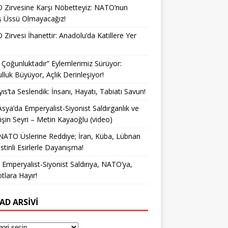
Zirvesine Karşı Nöbetteyiz: NATO’nun
ş Üssü Olmayacağız!
Zirvesi İhanettir: Anadolu’da Katillere Yer
k Çoğunluktadır” Eylemlerimiz Sürüyor:
lluk Büyüyor, Açlık Derinleşiyor!
ıs’ta Seslendik: İnsanı, Hayatı, Tabiatı Savun!
Asya’da Emperyalist-Siyonist Saldırganlık ve
işin Seyri – Metin Kayaoğlu (video)
NATO Üslerine Reddiye; İran, Küba, Lübnan
istinli Esirlerle Dayanışma!
a Emperyalist-Siyonist Saldırıya, NATO’ya,
otlara Hayır!
AD ARSIVI