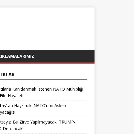
ÇIKLAMALARIMIZ
LIKLAR
tılarla Kanıtlanmak İstenen NATO Muhipliği
 Filo Hayaleti
taş’tan Haykırdık: NATO’nun Askeri
yacağız!
teyiz: Bu Zirve Yapılmayacak, TRUMP-
 Defolacak!