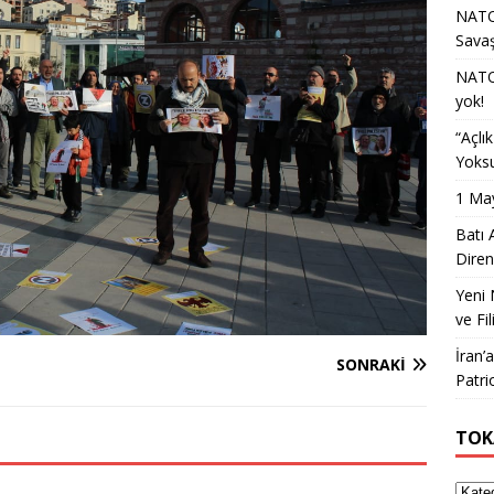
NATO 
Sava
NATO 
yok!
“Açlı
Yoksu
1 May
Batı 
Diren
Yeni 
ve Fil
İran’
SONRAKI
Patri
TOK