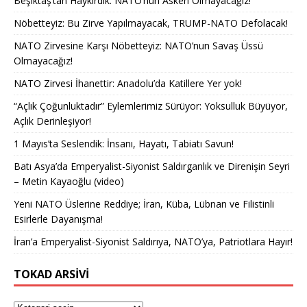
Beşiktaş’tan Haykırdık: NATO’nun Askeri Olmayacağız!
Nöbetteyiz: Bu Zirve Yapılmayacak, TRUMP-NATO Defolacak!
NATO Zirvesine Karşı Nöbetteyiz: NATO’nun Savaş Üssü
Olmayacağız!
NATO Zirvesi İhanettir: Anadolu’da Katillere Yer yok!
“Açlık Çoğunluktadır” Eylemlerimiz Sürüyor: Yoksulluk Büyüyor,
Açlık Derinleşiyor!
1 Mayıs’ta Seslendik: İnsanı, Hayatı, Tabiatı Savun!
Batı Asya’da Emperyalist-Siyonist Saldırganlık ve Direnişin Seyri
– Metin Kayaoğlu (video)
Yeni NATO Üslerine Reddiye; İran, Küba, Lübnan ve Filistinli
Esirlerle Dayanışma!
İran’a Emperyalist-Siyonist Saldırıya, NATO’ya, Patriotlara Hayır!
TOKAD ARSIVI