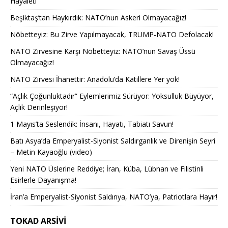
Hayaleti
Beşiktaş’tan Haykırdık: NATO’nun Askeri Olmayacağız!
Nöbetteyiz: Bu Zirve Yapılmayacak, TRUMP-NATO Defolacak!
NATO Zirvesine Karşı Nöbetteyiz: NATO’nun Savaş Üssü
Olmayacağız!
NATO Zirvesi İhanettir: Anadolu’da Katillere Yer yok!
“Açlık Çoğunluktadır” Eylemlerimiz Sürüyor: Yoksulluk Büyüyor,
Açlık Derinleşiyor!
1 Mayıs’ta Seslendik: İnsanı, Hayatı, Tabiatı Savun!
Batı Asya’da Emperyalist-Siyonist Saldırganlık ve Direnişin Seyri
– Metin Kayaoğlu (video)
Yeni NATO Üslerine Reddiye; İran, Küba, Lübnan ve Filistinli
Esirlerle Dayanışma!
İran’a Emperyalist-Siyonist Saldırıya, NATO’ya, Patriotlara Hayır!
TOKAD ARSIVI