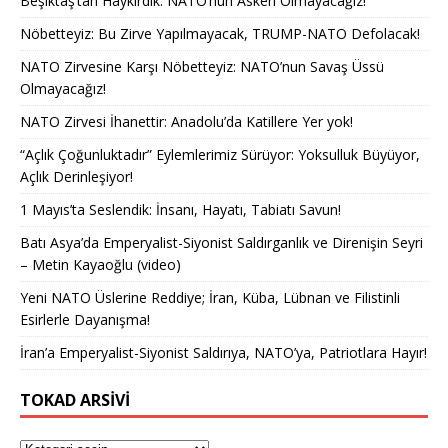
Beşiktaş’tan Haykırdık: NATO’nun Askeri Olmayacağız!
Nöbetteyiz: Bu Zirve Yapılmayacak, TRUMP-NATO Defolacak!
NATO Zirvesine Karşı Nöbetteyiz: NATO’nun Savaş Üssü
Olmayacağız!
NATO Zirvesi İhanettir: Anadolu’da Katillere Yer yok!
“Açlık Çoğunluktadır” Eylemlerimiz Sürüyor: Yoksulluk Büyüyor,
Açlık Derinleşiyor!
1 Mayıs’ta Seslendik: İnsanı, Hayatı, Tabiatı Savun!
Batı Asya’da Emperyalist-Siyonist Saldırganlık ve Direnişin Seyri
– Metin Kayaoğlu (video)
Yeni NATO Üslerine Reddiye; İran, Küba, Lübnan ve Filistinli
Esirlerle Dayanışma!
İran’a Emperyalist-Siyonist Saldırıya, NATO’ya, Patriotlara Hayır!
TOKAD ARSIVI