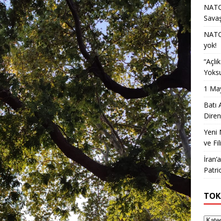
NATO 
Sava
NATO 
yok!
“Açlı
Yoksu
1 May
Batı 
Diren
Yeni 
ve Fil
İran’
Patri
TOK