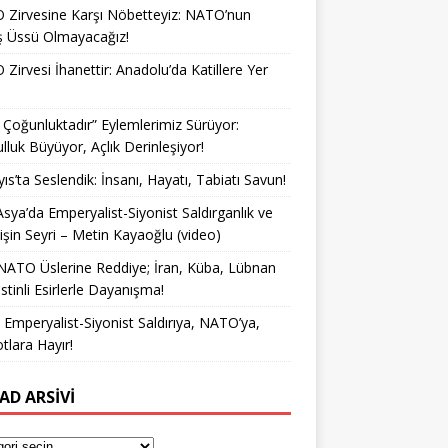
Zirvesine Karşı Nöbetteyiz: NATO’nun
ş Üssü Olmayacağız!
Zirvesi İhanettir: Anadolu’da Katillere Yer
k Çoğunluktadır” Eylemlerimiz Sürüyor:
lluk Büyüyor, Açlık Derinleşiyor!
ıs’ta Seslendik: İnsanı, Hayatı, Tabiatı Savun!
Asya’da Emperyalist-Siyonist Saldırganlık ve
işin Seyri – Metin Kayaoğlu (video)
NATO Üslerine Reddiye; İran, Küba, Lübnan
istinli Esirlerle Dayanışma!
a Emperyalist-Siyonist Saldırıya, NATO’ya,
otlara Hayır!
AD ARSIVI