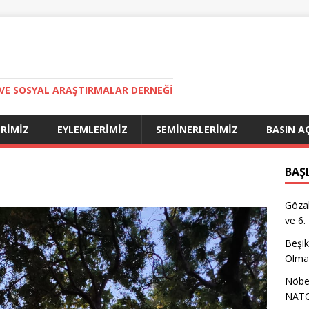
VE SOSYAL ARAŞTIRMALAR DERNEĞI
ERIMIZ
EYLEMLERIMIZ
SEMINERLERIMIZ
BASIN A
BAŞ
Gözal
ve 6.
Beşik
Olma
Nöbet
NATO