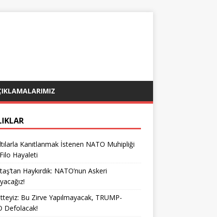
ÇIKLAMALARIMIZ
LIKLAR
tılarla Kanıtlanmak İstenen NATO Muhipliği
 Filo Hayaleti
taş’tan Haykırdık: NATO’nun Askeri
yacağız!
teyiz: Bu Zirve Yapılmayacak, TRUMP-
 Defolacak!