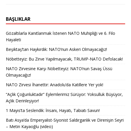
BAŞLIKLAR
Gözaltılarla Kanıtlanmak İstenen NATO Muhipliği ve 6. Filo
Hayaleti
Beşiktaş’tan Haykırdık: NATO’nun Askeri Olmayacağız!
Nöbetteyiz: Bu Zirve Yapılmayacak, TRUMP-NATO Defolacak!
NATO Zirvesine Karşı Nöbetteyiz: NATO’nun Savaş Üssü
Olmayacağız!
NATO Zirvesi İhanettir: Anadolu’da Katillere Yer yok!
“Açlık Çoğunluktadır” Eylemlerimiz Sürüyor: Yoksulluk Büyüyor,
Açlık Derinleşiyor!
1 Mayıs’ta Seslendik: İnsanı, Hayatı, Tabiatı Savun!
Batı Asya’da Emperyalist-Siyonist Saldırganlık ve Direnişin Seyri
– Metin Kayaoğlu (video)