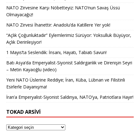
NATO Zirvesine Karşı Nöbetteyiz: NATO’nun Savaş Üssü
Olmayacağız!
NATO Zirvesi İhanettir: Anadolu’da Katillere Yer yok!
“Açlık Çoğunluktadır” Eylemlerimiz Sürüyor: Yoksulluk Büyüyor,
Açlık Derinleşiyor!
1 Mayıs’ta Seslendik: İnsanı, Hayatı, Tabiatı Savun!
Batı Asya’da Emperyalist-Siyonist Saldırganlık ve Direnişin Seyri
– Metin Kayaoğlu (video)
Yeni NATO Üslerine Reddiye; İran, Küba, Lübnan ve Filistinli
Esirlerle Dayanışma!
İran’a Emperyalist-Siyonist Saldırıya, NATO’ya, Patriotlara Hayır!
TOKAD ARSIVI