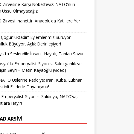
Zirvesine Karşı Nöbetteyiz: NATO’nun
ş Üssü Olmayacağız!
Zirvesi İhanettir: Anadolu’da Katillere Yer
k Çoğunluktadır” Eylemlerimiz Sürüyor:
lluk Büyüyor, Açlık Derinleşiyor!
ıs’ta Seslendik: İnsanı, Hayatı, Tabiatı Savun!
Asya’da Emperyalist-Siyonist Saldırganlık ve
işin Seyri – Metin Kayaoğlu (video)
NATO Üslerine Reddiye; İran, Küba, Lübnan
istinli Esirlerle Dayanışma!
a Emperyalist-Siyonist Saldırıya, NATO’ya,
otlara Hayır!
AD ARSIVI