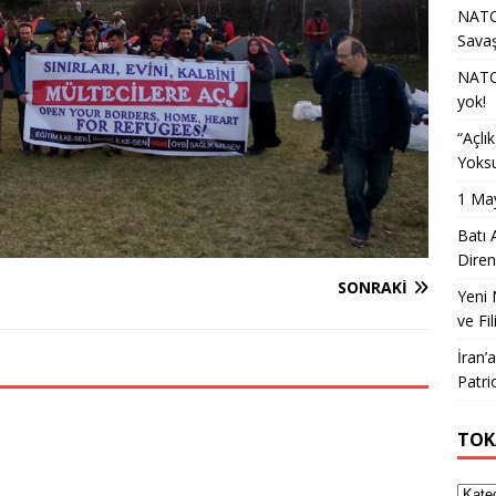
NATO 
Sava
NATO 
yok!
“Açlı
Yoksu
1 May
Batı 
Diren
SONRAKI
Yeni 
ve Fil
İran’
Patri
TOK