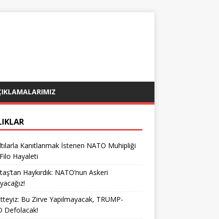
ÇIKLAMALARIMIZ
LIKLAR
tılarla Kanıtlanmak İstenen NATO Muhipliği
 Filo Hayaleti
taş’tan Haykırdık: NATO’nun Askeri
yacağız!
teyiz: Bu Zirve Yapılmayacak, TRUMP-
 Defolacak!