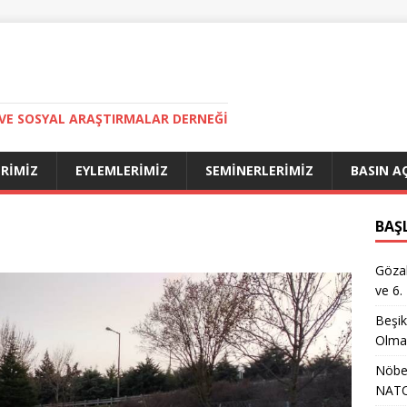
VE SOSYAL ARAŞTIRMALAR DERNEĞI
ERIMIZ
EYLEMLERIMIZ
SEMINERLERIMIZ
BASIN A
BAŞ
Gözal
ve 6.
Beşik
Olma
Nöbet
NATO