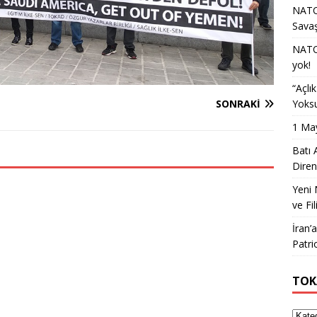
NATO 
Sava
NATO 
yok!
“Açlı
SONRAKI
Yoksu
1 May
Batı 
Diren
Yeni 
ve Fil
İran’
Patri
TOK