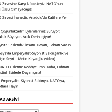
Zirvesine Karşı Nöbetteyiz: NATO’nun
ş Üssü Olmayacağız!
Zirvesi İhanettir: Anadolu’da Katillere Yer
k Çoğunluktadır” Eylemlerimiz Sürüyor:
lluk Büyüyor, Açlık Derinleşiyor!
ıs’ta Seslendik: İnsanı, Hayatı, Tabiatı Savun!
Asya’da Emperyalist-Siyonist Saldırganlık ve
işin Seyri – Metin Kayaoğlu (video)
NATO Üslerine Reddiye; İran, Küba, Lübnan
istinli Esirlerle Dayanışma!
a Emperyalist-Siyonist Saldırıya, NATO’ya,
otlara Hayır!
AD ARSIVI