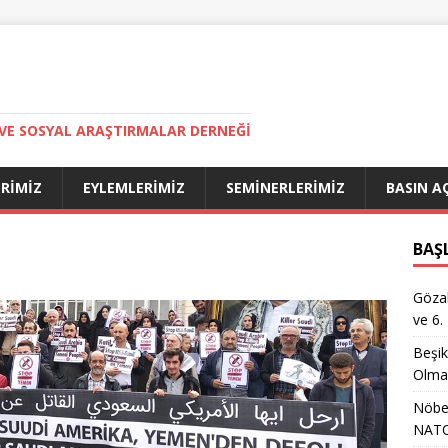
VE SOSYAL ARAŞTIRMALAR DERNEĞI
ERIMIZ
EYLEMLERIMIZ
SEMINERLERIMIZ
BASIN A
BAŞ
Gözal
ve 6.
Beşik
Olma
Nöbet
NATO