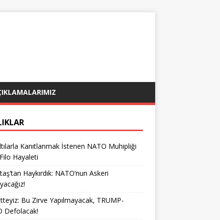
ÇIKLAMALARIMIZ
LIKLAR
tılarla Kanıtlanmak İstenen NATO Muhipliği
 Filo Hayaleti
taş’tan Haykırdık: NATO’nun Askeri
yacağız!
teyiz: Bu Zirve Yapılmayacak, TRUMP-
 Defolacak!