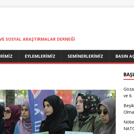
VE SOSYAL ARAŞTIRMALAR DERNEĞI
ERIMIZ
EYLEMLERIMIZ
SEMINERLERIMIZ
BASIN A
BAŞ
Gözal
ve 6.
Beşik
Olma
Nöbet
NATO