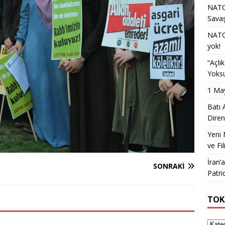
NATO 
Sava
NATO 
yok!
“Açlı
Yoksu
1 May
Batı 
Diren
Yeni 
ve Fil
İran’
SONRAKI
Patri
TOK