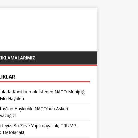
ÇIKLAMALARIMIZ
LIKLAR
tılarla Kanıtlanmak İstenen NATO Muhipliği
 Filo Hayaleti
taş’tan Haykırdık: NATO’nun Askeri
yacağız!
teyiz: Bu Zirve Yapılmayacak, TRUMP-
 Defolacak!