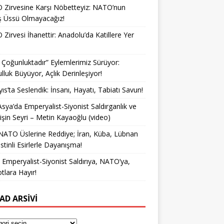
Zirvesine Karşı Nöbetteyiz: NATO’nun
ş Üssü Olmayacağız!
Zirvesi İhanettir: Anadolu’da Katillere Yer
k Çoğunluktadır” Eylemlerimiz Sürüyor:
lluk Büyüyor, Açlık Derinleşiyor!
ıs’ta Seslendik: İnsanı, Hayatı, Tabiatı Savun!
Asya’da Emperyalist-Siyonist Saldırganlık ve
işin Seyri – Metin Kayaoğlu (video)
NATO Üslerine Reddiye; İran, Küba, Lübnan
istinli Esirlerle Dayanışma!
a Emperyalist-Siyonist Saldırıya, NATO’ya,
otlara Hayır!
AD ARSIVI