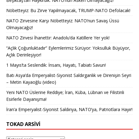
Beşiktaş’tan Haykırdık: NATO’nun Askeri Olmayacağız!
Nöbetteyiz: Bu Zirve Yapılmayacak, TRUMP-NATO Defolacak!
NATO Zirvesine Karşı Nöbetteyiz: NATO’nun Savaş Üssü
Olmayacağız!
NATO Zirvesi İhanettir: Anadolu’da Katillere Yer yok!
“Açlık Çoğunluktadır” Eylemlerimiz Sürüyor: Yoksulluk Büyüyor,
Açlık Derinleşiyor!
1 Mayıs’ta Seslendik: İnsanı, Hayatı, Tabiatı Savun!
Batı Asya’da Emperyalist-Siyonist Saldırganlık ve Direnişin Seyri
– Metin Kayaoğlu (video)
Yeni NATO Üslerine Reddiye; İran, Küba, Lübnan ve Filistinli
Esirlerle Dayanışma!
İran’a Emperyalist-Siyonist Saldırıya, NATO’ya, Patriotlara Hayır!
TOKAD ARSIVI